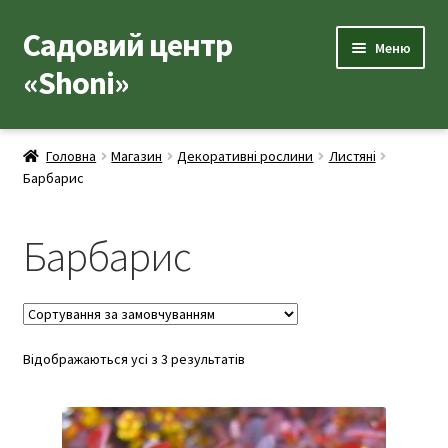
Садовий центр
Перейти
Перейти
Меню
до
до
«Shoni»
навігації
вмісту
Каталог товарів
Головна
Магазин
Декоративні рослини
Листяні
Розгор
Барбарис
Популярні рослини
вкладе
меню
Розгор
Допоміжні товари
Барбарис
вкладе
меню
Контакти
Розгор
Корисна інформація
вкладе
Відображаються усі з 3 результатів
меню
Розгор
Про нас
вкладе
меню