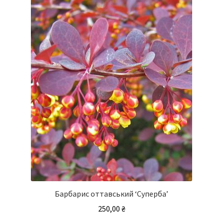
Барбарис оттавський ‘Суперба’
250,00
₴