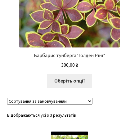
Барбарис тунберга ‘Голден Рінг’
300,00
₴
Цей
Оберіть опції
товар
має
кілька
варіантів.
Відображаються усі з 3 результатів
Параметри
можна
вибрати