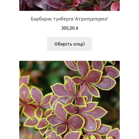
Барбарис тунберга ‘Атропурпуреа’
300,00
₴
Цей
Оберіть опції
товар
має
кілька
варіантів.
Параметри
можна
вибрати
на
сторінці
товару