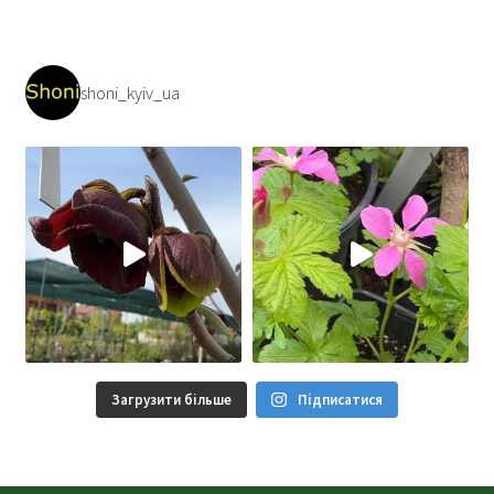
shoni_kyiv_ua
Загрузити більше
Підписатися