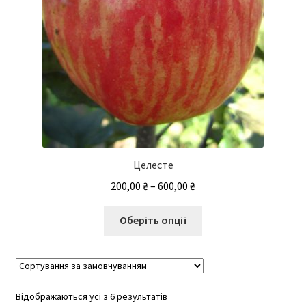
Целесте
Діапазон
200,00
₴
–
600,00
₴
цін:
Цей
від
Оберіть опції
товар
200,00 ₴
має
до
кілька
600,00 ₴
варіантів.
Відображаються усі з 6 результатів
Параметри