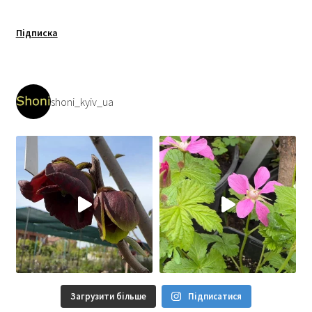
Підписка
shoni_kyiv_ua
Загрузити більше
Підписатися