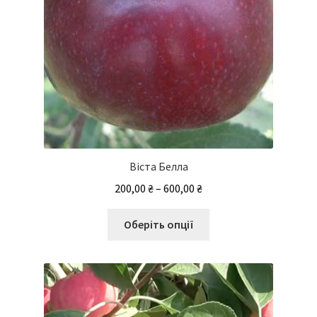
Віста Белла
Діапазон
200,00
₴
–
600,00
₴
цін:
Цей
від
Оберіть опції
товар
200,00 ₴
має
до
кілька
600,00 ₴
варіантів.
Параметри