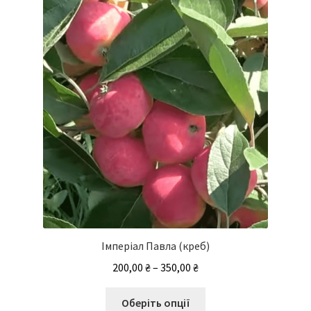
можна
вибрати
на
сторінці
товару
Імперіал Павла (креб)
Діапазон
200,00
₴
–
350,00
₴
цін:
Цей
від
Оберіть опції