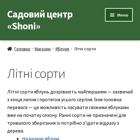
Садовий центр
Перейти
Перейти
Меню
до
до
«Shoni»
навігації
вмісту
Каталог товарів
Головна
Магазин
Яблуня
Літні сорти
Розгор
Популярні рослини
вкладе
Літні сорти
меню
Розгор
Допоміжні товари
вкладе
меню
Контакти
Літні сорти яблунь дозрівають найпершими — зазвичай
з кінця липня і протягом усього серпня. Їхня головна
Розгор
Корисна інформація
перевага — це можливість ласувати свіжими яблуками
вкладе
вже на початку сезону. Ранні сорти не призначені для
меню
Розгор
Про нас
тривалого зберігання їх потрібно з’їдати відразу з
вкладе
дерева.
меню
Надранні яблуні