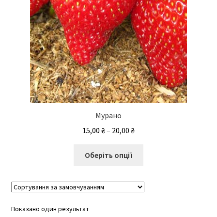
Мурано
Діапазон
15,00
₴
–
20,00
₴
цін:
Цей
від
Оберіть опції
товар
15,00 ₴
має
до
кілька
20,00 ₴
варіантів.
Показано один результат
Параметри