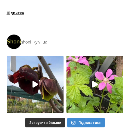
Підписка
shoni_kyiv_ua
Загрузити більше
Підписатися