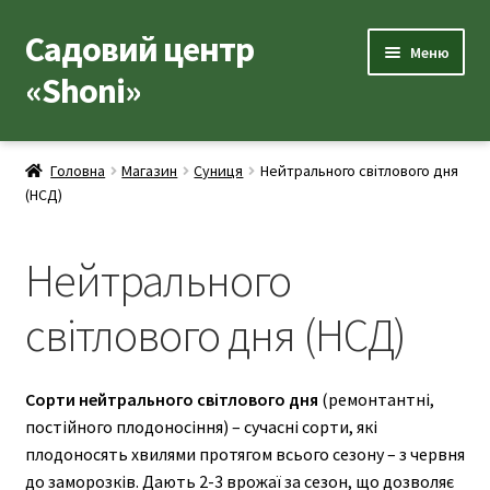
Садовий центр
Перейти
Перейти
Меню
до
до
«Shoni»
навігації
вмісту
Каталог товарів
Головна
Магазин
Суниця
Нейтрального світлового дня
Розгор
(НCД)
Популярні рослини
вкладе
меню
Розгор
Допоміжні товари
Нейтрального
вкладе
меню
Контакти
світлового дня (НCД)
Розгор
Корисна інформація
вкладе
Сорти нейтрального світлового дня
(ремонтантні,
меню
Розгор
постійного плодоносіння) – сучасні сорти, які
Про нас
вкладе
плодоносять хвилями протягом всього сезону – з червня
меню
до заморозків. Дають 2-3 врожаї за сезон, що дозволяє