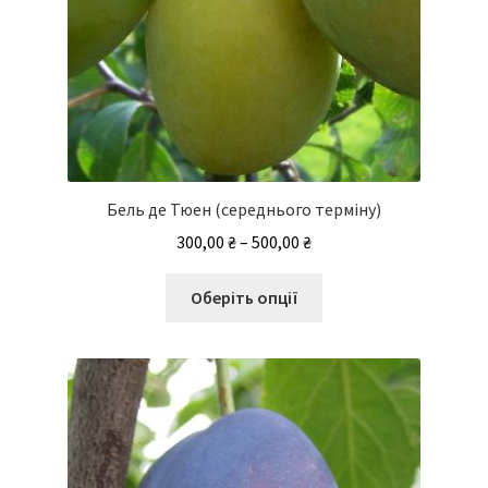
Бель де Тюен (середнього терміну)
Діапазон
300,00
₴
–
500,00
₴
цін:
Цей
від
Оберіть опції
товар
300,00 ₴
має
до
кілька
500,00 ₴
варіантів.
Параметри
можна
вибрати