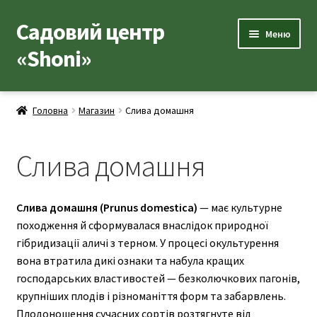
Садовий центр
Перейти
Перейти
Меню
до
до
«Shoni»
навігації
вмісту
Каталог товарів
Головна
Магазин
Слива домашня
Розгор
Популярні рослини
вкладе
Слива домашня
меню
Виноград
Розгор
Плодові дерева
Слива домашня (Prunus domestica)
— має культурне
вкладе
походження й сформувалася внаслідок природної
Абрикоса
меню
гібридизації аличі з терном. У процесі окультурення
Айва звичайна
вона втратила дикі ознаки та набула кращих
господарських властивостей — безколючкових пагонів,
Алича та гібридні сливи
крупніших плодів і різноманіття форм та забарвлень.
Плодоношення сучасних сортів розтягнуте від