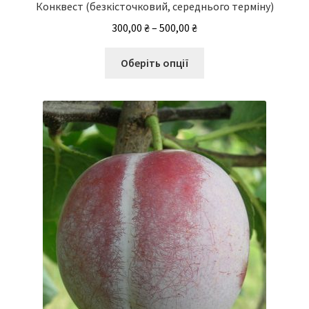
Конквест (безкісточковий, середнього терміну)
Діапазон
300,00
₴
–
500,00
₴
цін:
Цей
від
Оберіть опції
товар
300,00 ₴
має
до
кілька
500,00 ₴
варіантів.
Параметри
можна
вибрати
на
сторінці
товару