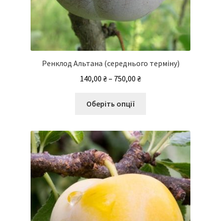
Ренклод Альтана (середнього терміну)
Діапазон
140,00
₴
–
750,00
₴
цін:
Цей
від
Оберіть опції
товар
140,00 ₴
має
до
кілька
750,00 ₴
варіантів.
Параметри
можна
вибрати
на
сторінці