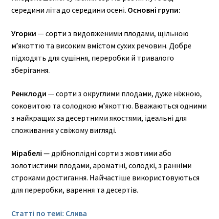
Вишня
середини літа до середини осені.
Основні групи:
Груша
Угорки
— сорти з видовженими плодами, щільною
м’якоттю та високим вмістом сухих речовин. Добре
Нектарин
підходять для сушіння, переробки й тривалого
Персик
зберігання.
Слива домашня
Ренклоди
— сорти з округлими плодами, дуже ніжною,
соковитою та солодкою м’якоттю. Вважаються одними
Черешня
з найкращих за десертними якостями, ідеальні для
споживання у свіжому вигляді.
Шовковиця
Мірабелі
— дрібноплідні сорти з жовтими або
Яблуня
золотистими плодами, ароматні, солодкі, з ранніми
строками достигання. Найчастіше використовуються
Розгор
Екзотичні
для переробки, варення та десертів.
вкладе
Розгор
Ягідні кущі
меню
вкладе
Статті по темі:
Слива