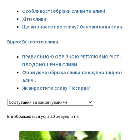
Троянда
меню
Особливості обрізки сливи та аличі
Горіхи
Хіти сливи
Що ви знаєте про сливу? Основні види слив.
Газонні трави
Відео
:
Всі сорти сливи.
Розгор
Допоміжні товари
вкладе
ПРАВИЛЬНОЮ ОБРІЗКОЮ РЕГУЛЮЄМО РІСТ І
меню
Контакти
ПЛОДОНОШЕННЯ СЛИВИ.
Формуюча обрізка сливи та крупноплідної
Розгор
Корисна інформація
аличі.
вкладе
Як виростити сливу Піссарді?
меню
Розгор
Про нас
вкладе
меню
Відображаються усі з 20 результатів