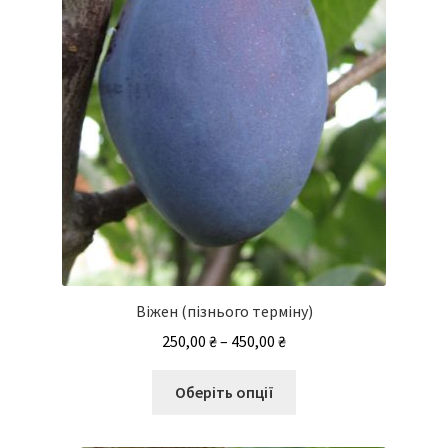
на
сторінці
товару
Віжен (пізнього терміну)
Діапазон
250,00
₴
–
450,00
₴
цін:
Цей
від
Оберіть опції
товар
250,00 ₴
має
до