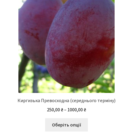
вибрати
на
сторінці
товару
Киргизька Превосходна (середнього терміну)
Діапазон
250,00
₴
–
1000,00
₴
цін:
Цей
від
Оберіть опції
товар
250,00 ₴