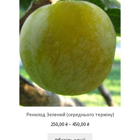
можна
вибрати
на
сторінці
товару
Ренклод Зелений (середнього терміну)
Діапазон
250,00
₴
–
450,00
₴
цін:
Цей
від
Оберіть опції