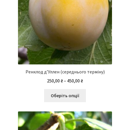
товару
Ренклод д’Уллен (середнього терміну)
Діапазон
250,00
₴
–
450,00
₴
цін:
Цей
від
Оберіть опції
товар
250,00 ₴
має
до
кілька
450,00 ₴
варіантів.
Параметри