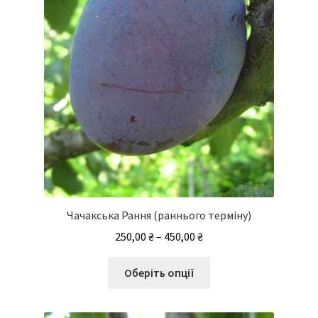
на
сторінці
товару
Чачакська Рання (раннього терміну)
Діапазон
250,00
₴
–
450,00
₴
цін:
Цей
від
Оберіть опції
товар
250,00 ₴
має
до