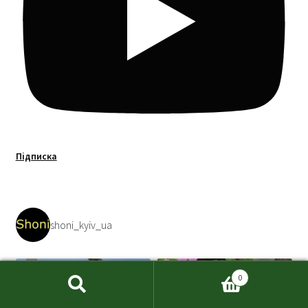
Підписка
shoni_kyiv_ua
0