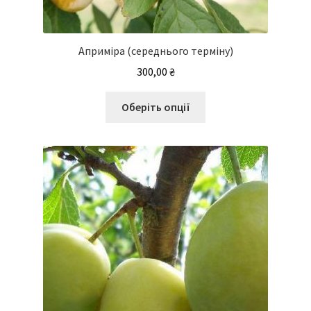
Априміра (середнього терміну)
300,00
₴
Цей
Оберіть опції
товар
має
кілька
варіантів.
Параметри
можна
вибрати
на
сторінці
товару