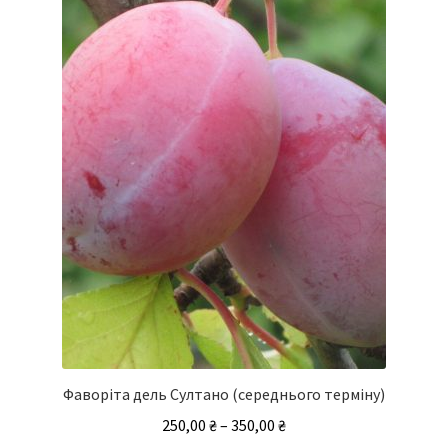
Параметри
можна
вибрати
на
сторінці
товару
Фаворіта дель Султано (середнього терміну)
Діапазон
250,00
₴
–
350,00
₴