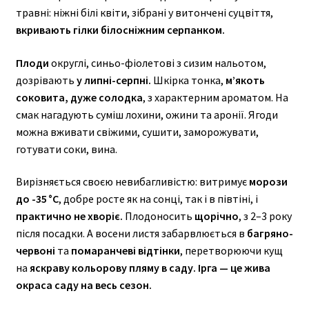
Аронія
травні: ніжні білі квіти, зібрані у витончені суцвіття,
вкривають гілки білосніжним серпанком.
Брусниця
Плоди
округлі, синьо-фіолетові з сизим нальотом,
Жимолость їстівна
дозрівають
у липні-серпні.
Шкірка тонка,
м’якоть
соковита, дуже солодка
, з характерним ароматом. На
Журавлина крупноплідна
смак нагадують суміш лохини, ожини та аронії. Ягоди
Ірга
можна вживати свіжими, сушити, заморожувати,
готувати соки, вина.
Лимонник китайський
Вирізняється своєю невибагливістю: витримує
морози
Обліпиха
до -35 °C
, добре росте як на сонці, так і в півтіні, і
практично не хворіє.
Плодоносить
щорічно
, з 2–3 року
Хурма
після посадки. А восени листя забарвлюється в
багряно-
червоні
та
помаранчеві відтінки
, перетворюючи кущ
Розгор
Ягідні кущі
на
яскраву кольорову пляму в саду.
Ірга — це жива
вкладе
Аґрус
окраса саду на весь сезон.
меню