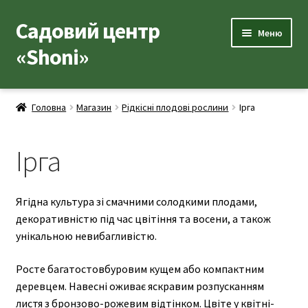
Садовий центр
Перейти
Перейти
Меню
до
до
«Shoni»
навігації
вмісту
Каталог товарів
Головна
Магазин
Рідкісні плодові рослини
Ірга
Розгор
Популярні рослини
вкладе
Ірга
меню
Виноград
Розгор
Плодові дерева
Ягідна культура зі смачними солодкими плодами,
вкладе
декоративністю під час цвітіння та восени, а також
Розгор
Екзотичні
меню
унікальною невибагливістю.
вкладе
Азиміна
меню
Росте багатостовбуровим кущем або компактним
Актинідія
деревцем. Навесні оживає яскравим розпусканням
листя з бронзово-рожевим відтінком. Цвіте у квітні-