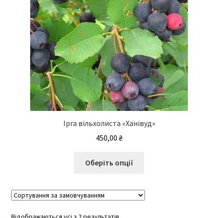
товару
Ірга вільхолиста «Ханівуд»
450,00
₴
Цей
Оберіть опції
товар
має
кілька
варіантів.
Відображаються усі з 2 результатів