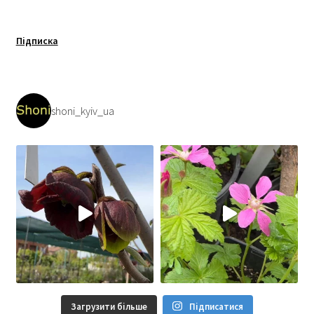
Підписка
shoni_kyiv_ua
Загрузити більше
Підписатися