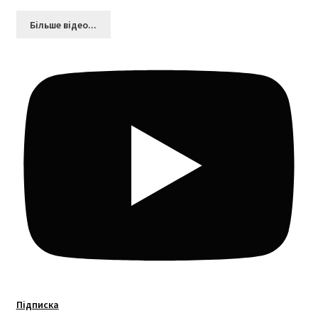
Більшe відео...
Підписка