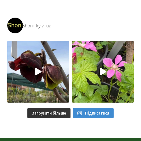
shoni_kyiv_ua
Загрузити більше
Підписатися