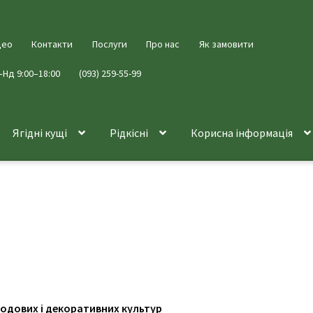
део
Контакти
Послуги
Про нас
Як замовити
–Нд 9:00–18:00
(093) 259-55-99
Ягідні кущі
Рідкісні
Корисна інформація
одових і декоративних культур