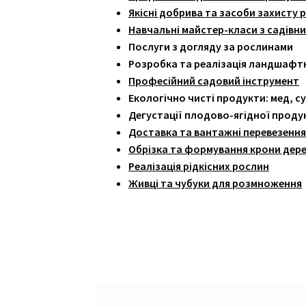
Якісні добрива та засоби захисту 
Навчальні майстер-класи з садівн
Послуги з догляду за рослинами
Розробка та реалізація ландшафтн
Професійний садовий інструмент
Екологічно чисті продукти: мед, с
Дегустації плодово-ягідної продук
Доставка та вантажні перевезенн
Обрізка та формування крони дер
Реалізація рідкісних рослин
Живці та чубуки для розмноження