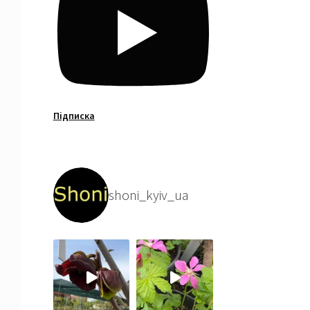
Підписка
shoni_kyiv_ua