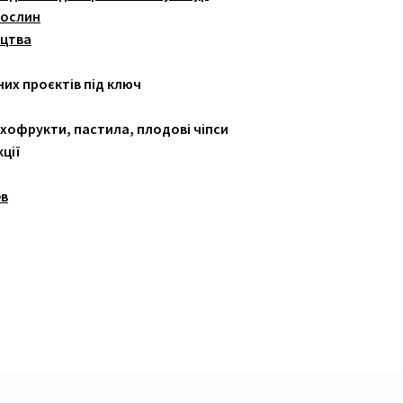
рослин
ицтва
их проєктів під ключ
ухофрукти, пастила, плодові чіпси
ції
я
ев