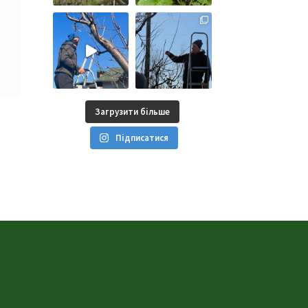
Загрузити більше
Підписатися