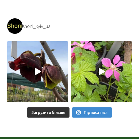
shoni_kyiv_ua
Загрузити більше
Підписатися