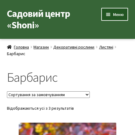
Садовий центр
Перейти
Перейти
Меню
до
до
«Shoni»
навігації
вмісту
Каталог товарів
Головна
Магазин
Декоративні рослини
Листяні
Розгор
Барбарис
Популярні рослини
вкладе
меню
Розгор
Допоміжні товари
Барбарис
вкладе
меню
Контакти
Розгор
Корисна інформація
вкладе
Відображаються усі з 3 результатів
меню
Розгор
Про нас
вкладе
меню