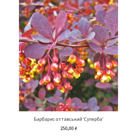
Барбарис оттавський ‘Суперба’
250,00
₴