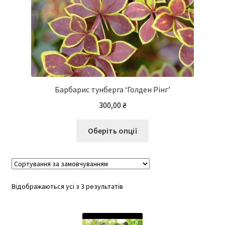
Барбарис тунберга ‘Голден Рінг’
300,00
₴
Цей
Оберіть опції
товар
має
кілька
варіантів.
Відображаються усі з 3 результатів
Параметри
можна
вибрати