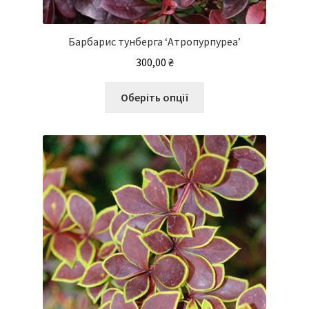
Барбарис тунберга ‘Атропурпуреа’
300,00
₴
Цей
Оберіть опції
товар
має
кілька
варіантів.
Параметри
можна
вибрати
на
сторінці
товару