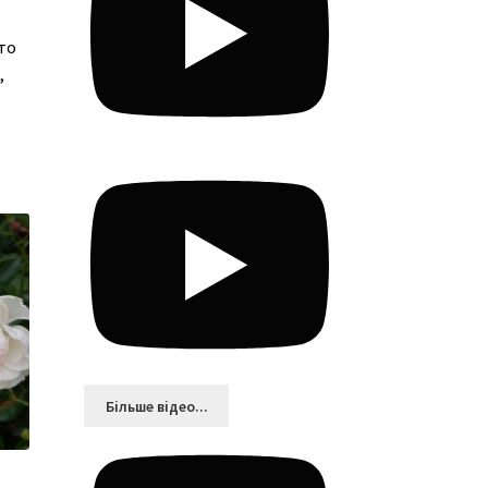
сто
,
Більшe відео...