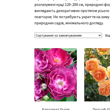
розгалужені кущі 120-200 см, природної фо
виглядають декоративно протягом усього се
повторне. Не потребують укриття на зиму в
природних садів, мінімального догляду.
Ві
Кардинал Хьюм
Леді оф 