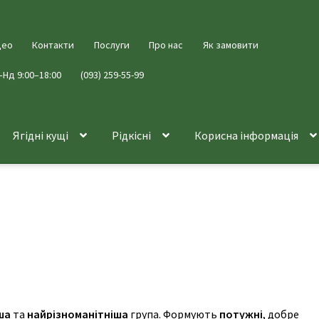
део
Контакти
Послуги
Про нас
Як замовити
–Нд 9:00–18:00
(093) 259-55-99
Ягідні кущі
Рідкісні
Корисна інформація
ша
та
найрізноманітніша
група. Формують
потужні
, добре