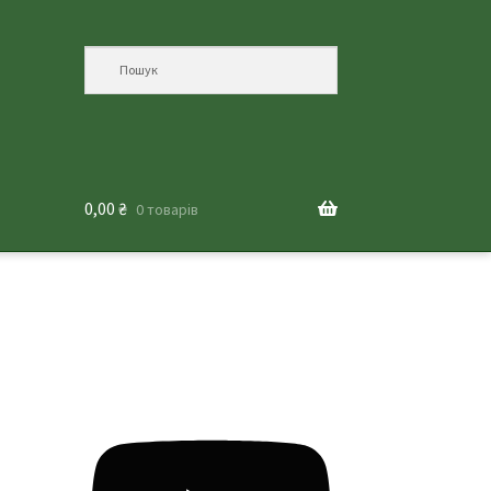
0,00
₴
0 товарів