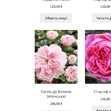
120,00
₴
120,00
Цей
Оберіть опції
Читати 
товар
має
кілька
варіантів.
Параметри
можна
вибрати
на
сторінці
товару
Сесіль де Воланж
Стар оф з
(японська)
120,00
200,00
₴
Читати 