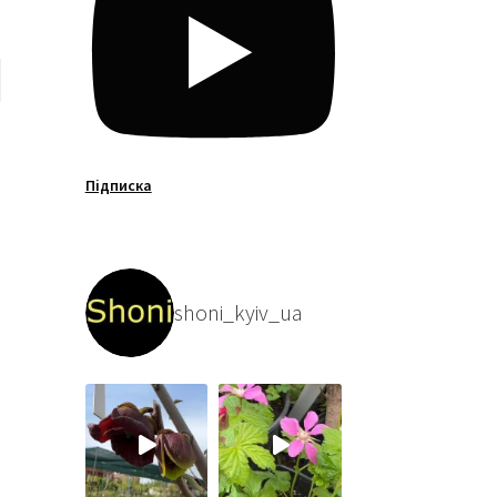
Підписка
shoni_kyiv_ua