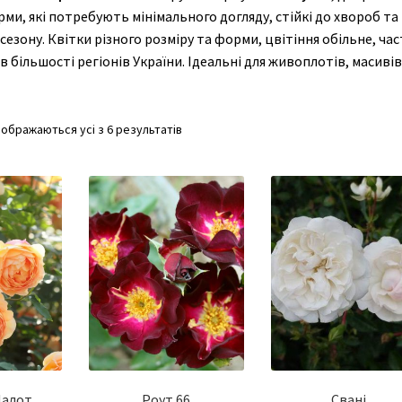
рми, які потребують мінімального догляду, стійкі до хвороб та
зону. Квітки різного розміру та форми, цвітіння обільне, ча
 більшості регіонів України. Ідеальні для живоплотів, масивів
дображаються усі з 6 результатів
Шалот
Роут 66
Свані