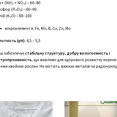
от (NH₄ + NO₃) – 60–80
сфор (P₂O₅) – 60–90
лій (K₂O) – 80–100
мікроелементи: Fe, Mn, B, Cu, Zn, Mo
отність (pH):
4,5 – 5,5
іш забезпечує
стабільну структуру, добру вологоємність і
ітропроникність
, що важливо для здорового розвитку корене
еми хвойних рослин. Не містить важких металів чи радіонуклід