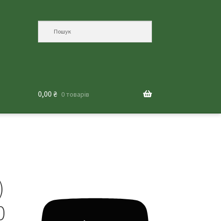
0,00
₴
0 товарів
)
0