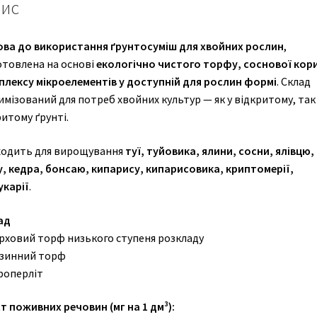
ис
ова до використання ґрунтосуміш для хвойних рослин
,
отовлена на основі
екологічно чистого торфу, соснової кори
плексу мікроелементів у доступній для рослин формі
. Склад
мізований для потреб хвойних культур — як у відкритому, так 
итому ґрунті.
ходить для вирощування
туї, туйовика, ялини, сосни, ялівцю,
у, кедра, бонсаю, кипарису, кипарисовика, криптомерії,
укарії
.
ад
ерховий торф низького ступеня розкладу
изинний торф
роперліт
т поживних речовин (мг на 1 дм³):