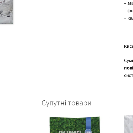
– аз
– фо
– ка
Кисл
Сум
пов
сист
Супутні товари