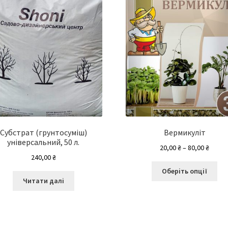
Субстрат (грунтосуміш)
Вермикуліт
універсальний, 50 л.
Діапа
20,00
₴
–
80,00
₴
240,00
₴
цін:
Це
від
Оберіть опції
то
20,00 
Читати далі
ма
до
кіл
80,00 
вар
Па