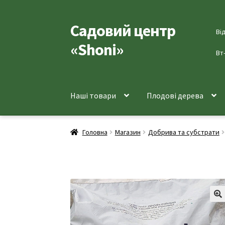
Садовий центр
Перейти
Перейти
Ві
до
до
«Shoni»
навігації
вмісту
Вт
Наші товари
Плодові дерева
Головна
Магазин
Добрива та субстрати
🔍