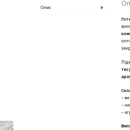
Оп
Опис
Гот
виг
ком
опти
закр
Під
тис
ара
Скл
– в
– н
– аг
Вміс