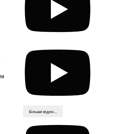
ля
Більшe відео...