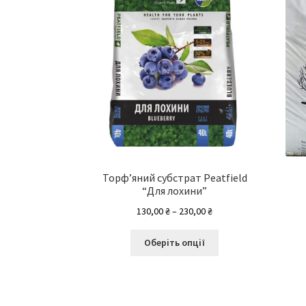
Торф’яний субстрат Peatfield
“Для лохини”
Діапазон
130,00
₴
–
230,00
₴
цін:
Цей
від
Оберіть опції
товар
130,00 ₴
має
до
кілька
230,00 ₴
варіантів.