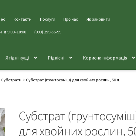
део
Контакти
Послуги
Про нас
Як замовити
–Нд 9:00–18:00
(093) 259-55-99
Ягідні кущі
Рідкісні
Корисна інформація
Субстрати
Субстрат (грунтосуміш) для хвойних рослин, 50 л.
Субстрат (грунтосуміш
для хвойних рослин, 5