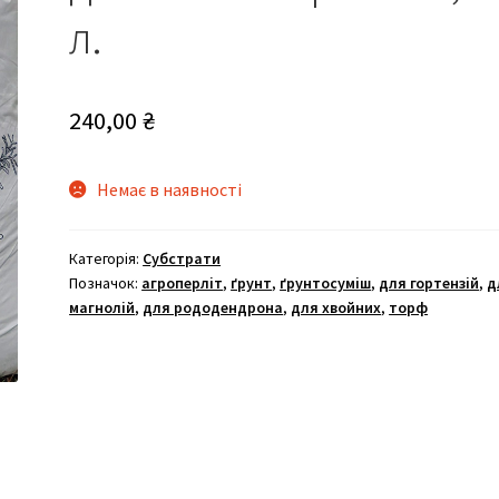
л.
240,00
₴
Немає в наявності
Категорія:
Субстрати
Позначок:
агроперліт
,
ґрунт
,
ґрунтосуміш
,
для гортензій
,
д
магнолій
,
для рододендрона
,
для хвойних
,
торф