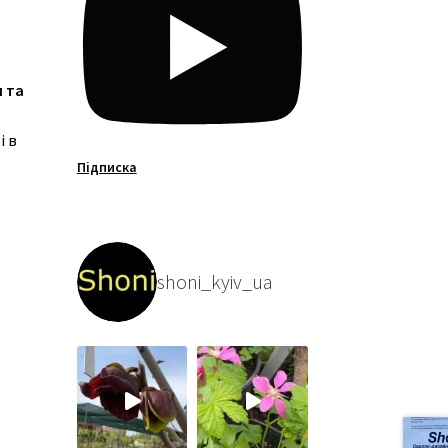
 та
і в
Підписка
shoni_kyiv_ua