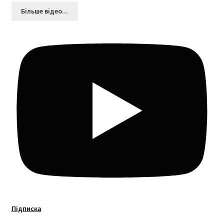
Більшe відео...
Підписка