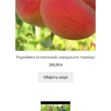
Редхейвен (еталонний, середнього терміну)
300,00
₴
Цей
Оберіть опції
товар
має
кілька
варіантів.
Параметри