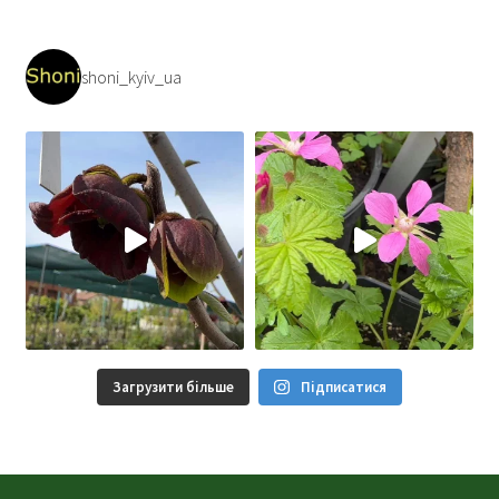
shoni_kyiv_ua
Загрузити більше
Підписатися