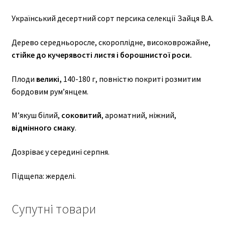
Український десертний сорт персика селекції Зайця В.А.
Дерево середньоросле, скороплідне, високоврожайне,
стійке до кучерявості листя і борошнистої роси.
Плоди
великі,
140-180 г, повністю покриті розмитим
бордовим рум’янцем.
М’якуш білий,
соковитий
, ароматний, ніжний,
відмінного смаку
.
Дозріває у середині серпня.
Підщепа: жерделі.
Супутні товари