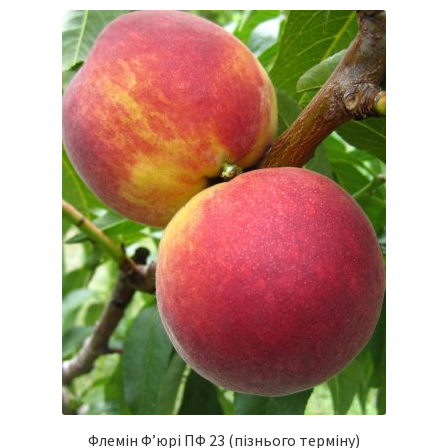
Флемін Ф’юрі ПФ 23 (пізнього терміну)