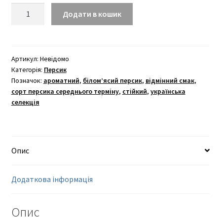
Гривня
Додати в кошик
кількість
Артикул:
Невідомо
Категорія:
Персик
Позначок:
ароматний
,
біломʼясий персик
,
відмінний смак
,
сорт персика середнього терміну
,
стійкий
,
українська
селекція
Опис
Додаткова інформація
Опис