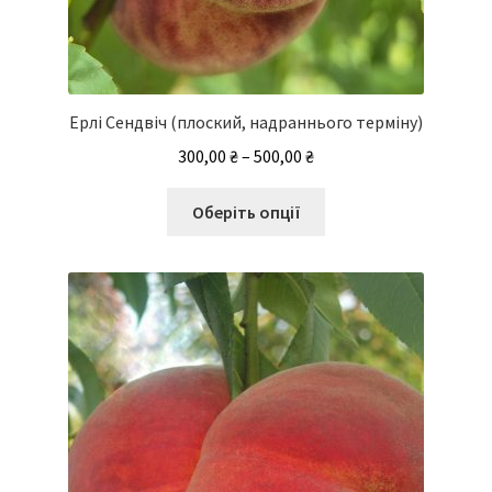
Ерлі Сендвіч (плоский, надраннього терміну)
Діапазон
300,00
₴
–
500,00
₴
цін:
Цей
від
Оберіть опції
товар
300,00 ₴
має
до
кілька
500,00 ₴
варіантів.
Параметри
можна
вибрати
на
сторінці
товару