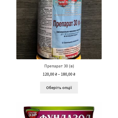
товару
Препарат 30 (в)
Діапазон
120,00
₴
–
180,00
₴
цін:
Цей
від
Оберіть опції
товар
120,00 ₴
має
до
кілька
180,00 ₴
варіантів.
Параметри