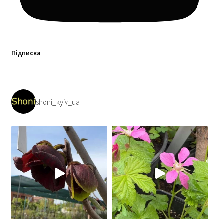
Підписка
shoni_kyiv_ua