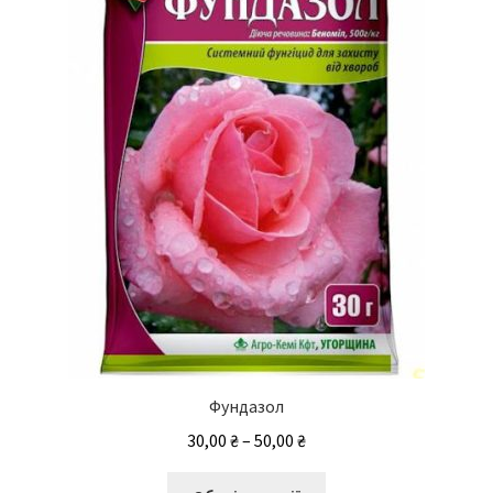
можна
вибрати
на
сторінці
товару
Фундазол
Діапазон
30,00
₴
–
50,00
₴
цін:
Цей