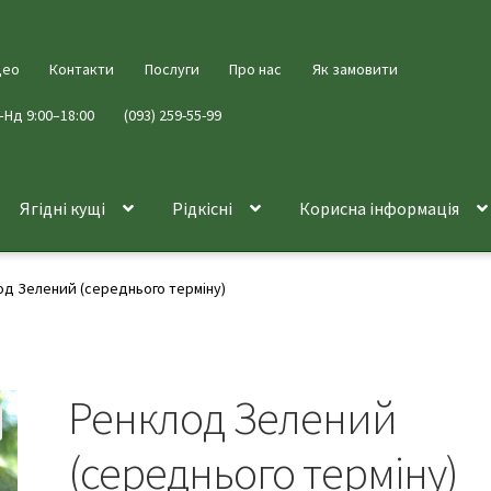
део
Контакти
Послуги
Про нас
Як замовити
–Нд 9:00–18:00
(093) 259-55-99
Ягідні кущі
Рідкісні
Корисна інформація
од Зелений (середнього терміну)
Ренклод Зелений
(середнього терміну)