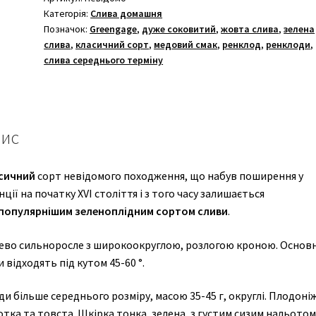
Категорія:
Слива домашня
Позначок:
Greengage
,
дуже соковитий
,
жовта слива
,
зелена
слива
,
класичний сорт
,
медовий смак
,
ренклод
,
ренклоди
,
слива середнього терміну
ис
сичний
сорт невідомого походження, що набув поширення у
ції на початку XVI століття і з того часу залишається
популярнішим зеленоплідним сортом сливи
.
ево сильноросле з широкоокруглою, розлогою кроною. Основн
и відходять під кутом 45-60 °.
и більше середнього розміру, масою 35-45 г, округлі. Плодоні
тка та товста. Шкірка тонка, зелена, з густим сизим нальотом