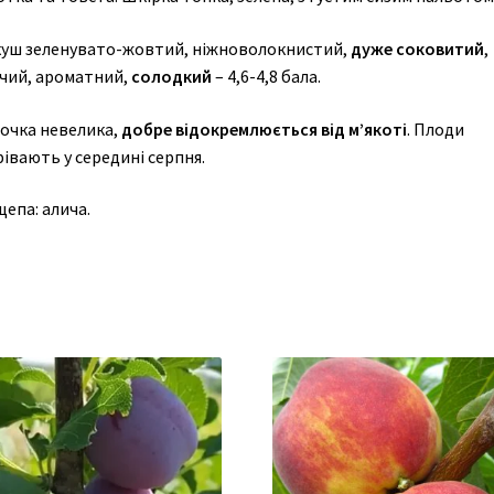
куш зеленувато-жовтий, ніжноволокнистий,
дуже соковитий
,
чий, ароматний,
солодкий
– 4,6-4,8 бала.
точка невелика,
добре відокремлюється від м’якоті
. Плоди
івають у середині серпня.
епа: алича.