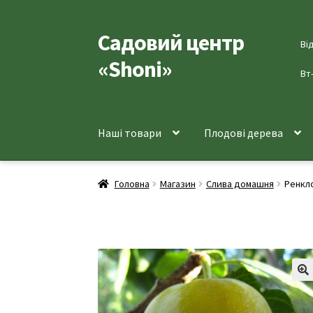
Садовий центр
Перейти
Перейти
Ві
до
до
«Shoni»
навігації
вмісту
Вт
Наші товари
Плодові дерева
Головна
Магазин
Слива домашня
Ренкл
🔍