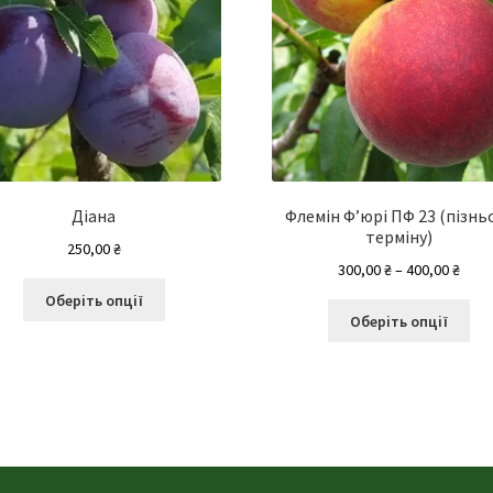
Діана
Флемін Ф’юрі ПФ 23 (пізнь
терміну)
250,00
₴
Діап
300,00
₴
–
400,00
₴
Цей
цін:
Оберіть опції
Це
товар
від
Оберіть опції
то
має
300,0
ма
кілька
до
кіл
варіантів.
400,0
вар
Параметри
Па
можна
мо
вибрати
ви
на