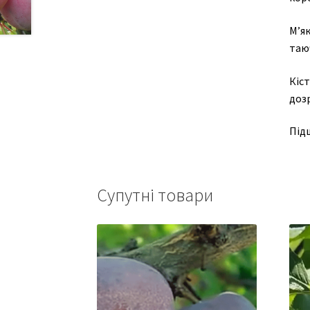
М’я
таю
Кіс
дозр
Підщ
Супутні товари