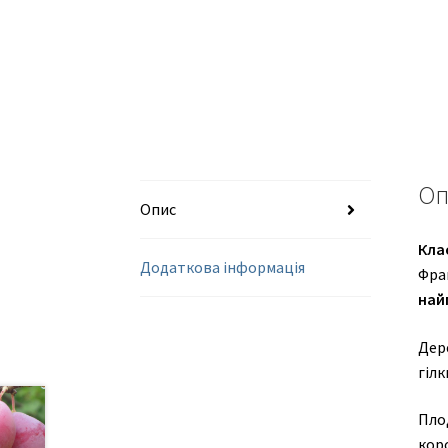
Оп
Опис
Кла
Додаткова інформація
Фран
най
Дер
гілк
Плод
коро