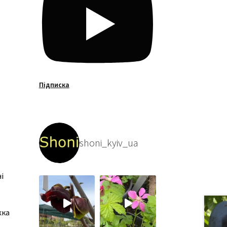
Підписка
shoni_kyiv_ua
і
жка
.