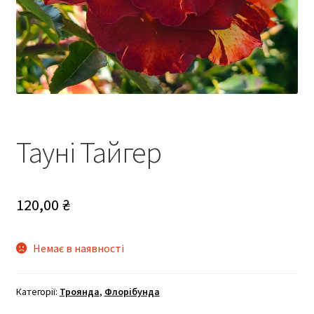
Тауні Тайгер
120,00
₴
Немає в наявності
Категорії:
Троянда
,
Флорібунда