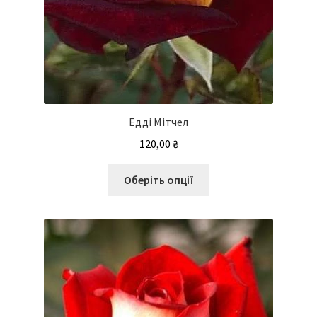
Едді Мітчел
120,00
₴
Цей
Оберіть опції
товар
має
кілька
варіантів.
Параметри
можна
вибрати
на