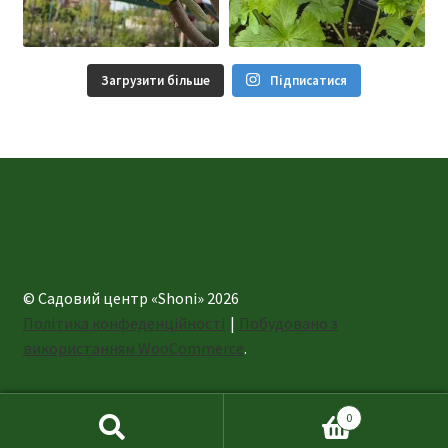
Загрузити більше
Підписатися
© Садовий центр «Shoni» 2026
Політика конфеденційності
Побудовано з
використанням WooCommerce
.
0