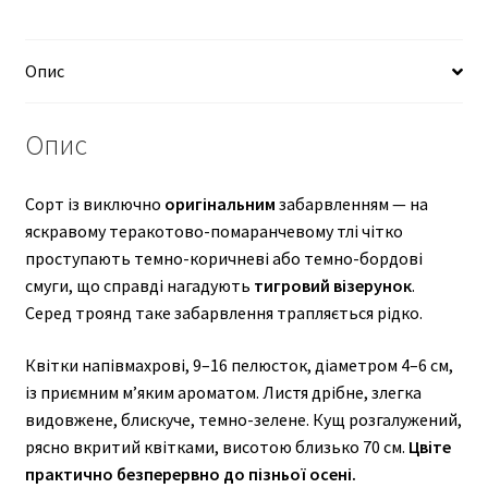
Опис
Опис
Сорт із виключно
оригінальним
забарвленням — на
яскравому теракотово-помаранчевому тлі чітко
проступають темно-коричневі або темно-бордові
смуги, що справді нагадують
тигровий візерунок
.
Серед троянд таке забарвлення трапляється рідко.
Квітки напівмахрові, 9–16 пелюсток, діаметром 4–6 см,
із приємним м’яким ароматом. Листя дрібне, злегка
видовжене, блискуче, темно-зелене. Кущ розгалужений,
рясно вкритий квітками, висотою близько 70 см.
Цвіте
практично безперервно до пізньої осені.