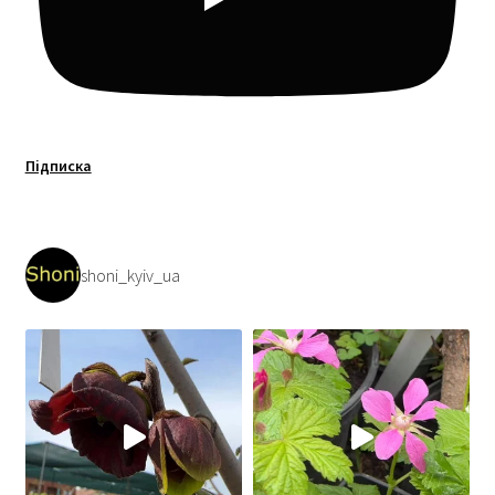
Підписка
shoni_kyiv_ua