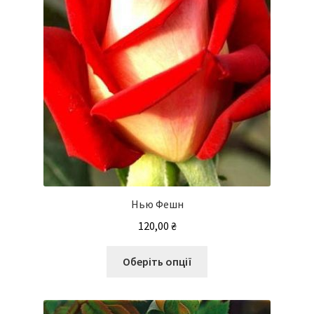
сторінці
товару
Нью Фешн
120,00
₴
Цей
Оберіть опції
товар
має
кілька