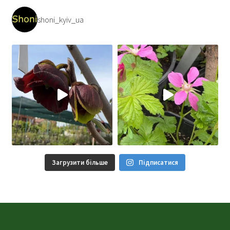
shoni_kyiv_ua
Загрузити більше
Підписатися