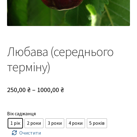
Любава (середнього
терміну)
Діапазон
250,00
₴
–
1000,00
₴
цін:
від
Вік саджанця
250,00 ₴
1 рік
2 роки
3 роки
4 роки
5 років
до
Очистити