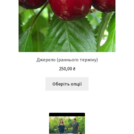
Джерело (раннього терміну)
250,00
₴
Цей
Оберіть опції
товар
має
кілька
варіантів.
Параметри
можна
вибрати