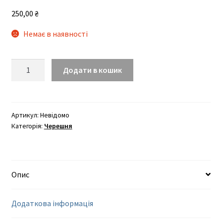
1000,00 ₴
250,00
₴
Немає в наявності
Любава
Додати в кошик
(середнього
терміну)
кількість
Артикул:
Невідомо
Категорія:
Черешня
Опис
Додаткова інформація