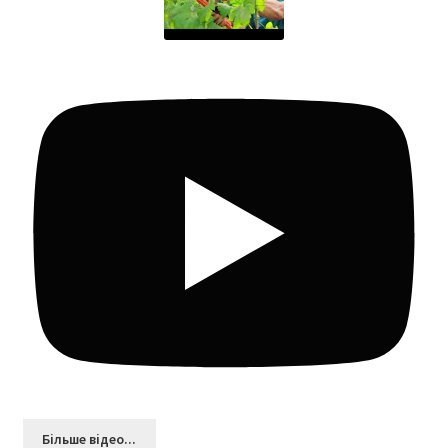
Більшe відео...