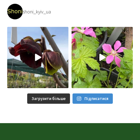
shoni_kyiv_ua
Загрузити більше
Підписатися