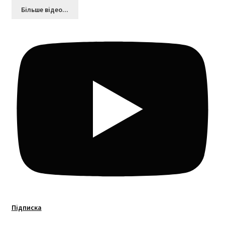
Більшe відео...
Підписка