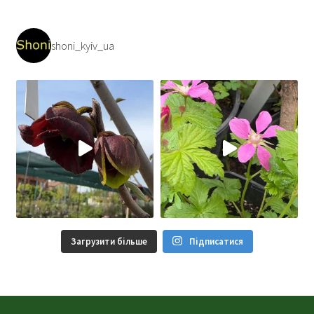
shoni_kyiv_ua
Загрузити більше
Підписатися