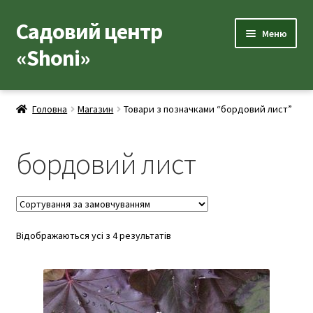
Садовий центр
Перейти
Перейти
Меню
до
до
«Shoni»
навігації
вмісту
Каталог товарів
Головна
Магазин
Товари з позначками “бордовий лист”
Розгор
Популярні рослини
вкладе
бордовий лист
меню
Розгор
Допоміжні товари
вкладе
меню
Контакти
Розгор
Відображаються усі з 4 результатів
Корисна інформація
вкладе
меню
Розгор
Про нас
вкладе
меню