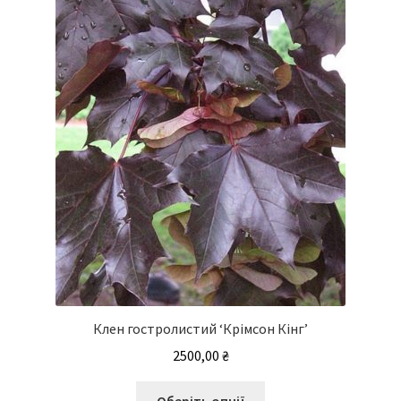
Клен гостролистий ‘Крімсон Кінг’
2500,00
₴
Цей