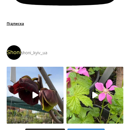
Підписка
shoni_kyiv_ua