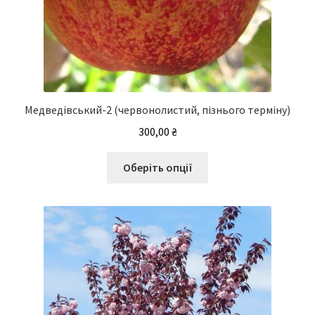
Медведівський-2 (червонолистий, пізнього терміну)
300,00
₴
Цей
Оберіть опції
товар
має
кілька
варіантів.
Параметри
можна
вибрати
на