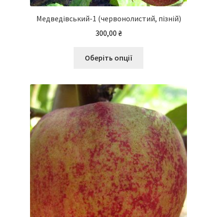
Медведівський-1 (червонолистий, пізній)
300,00
₴
Цей
Оберіть опції
товар
має
кілька
варіантів.
Параметри
можна
вибрати
на
сторінці
товару