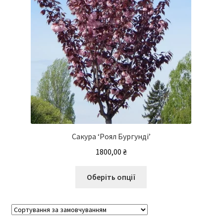
сторінці
товару
Сакура ‘Роял Бургунді’
1800,00
₴
Цей
Оберіть опції
товар
має
кілька
варіантів.