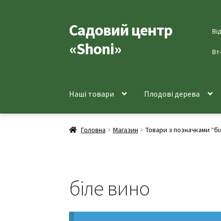
Садовий центр
Перейти
Перейти
Ві
до
до
«Shoni»
навігації
вмісту
Вт
Наші товари
Плодові дерева
Головна
Магазин
Товари з позначками “бі
біле вино