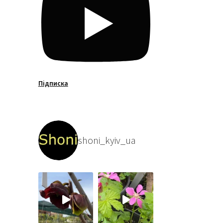
Підписка
shoni_kyiv_ua