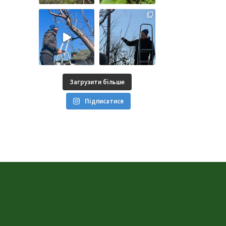
Загрузити більше
Підписатися