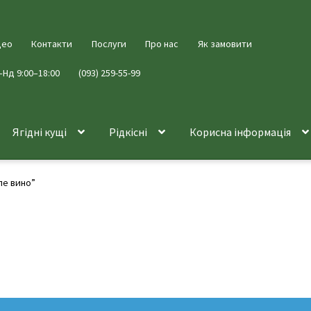
део
Контакти
Послуги
Про нас
Як замовити
–Нд 9:00–18:00
(093) 259-55-99
Ягідні кущі
Рідкісні
Корисна інформація
ле вино”