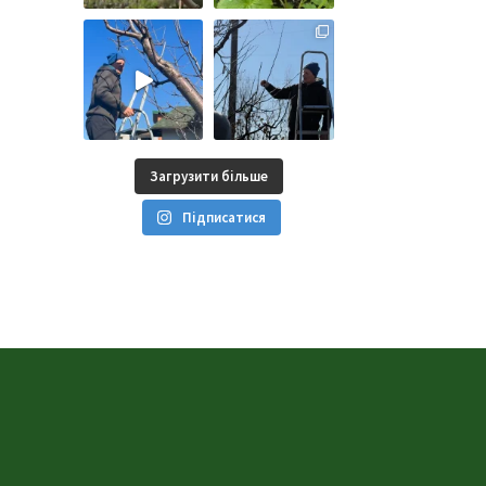
Загрузити більше
Підписатися