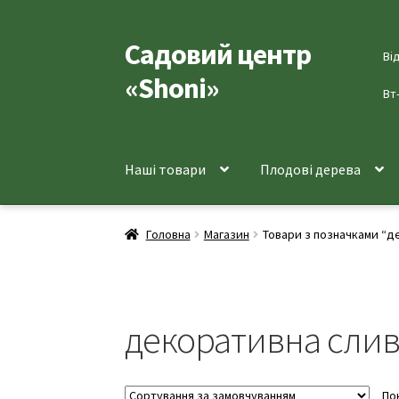
Садовий центр
Перейти
Перейти
Ві
до
до
«Shoni»
навігації
вмісту
Вт
Наші товари
Плодові дерева
Головна
Магазин
Товари з позначками “д
декоративна сли
По