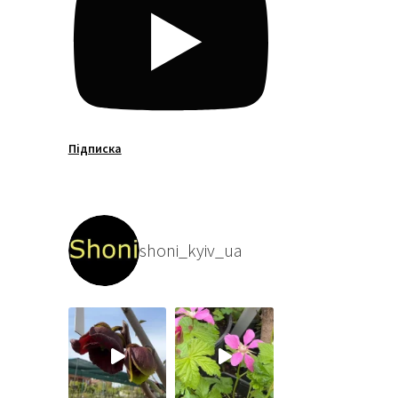
Підписка
shoni_kyiv_ua