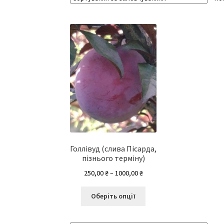
Голлівуд (слива Пісарда,
пізнього терміну)
Діапазон
250,00
₴
–
1000,00
₴
цін:
Цей
від
Оберіть опції
товар
250,00 ₴
має
до