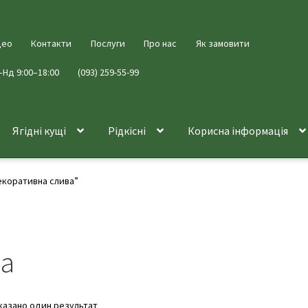
део
Контакти
Послуги
Про нас
Як замовити
–Нд 9:00–18:00
(093) 259-55-99
Ягідні кущі
Рідкісні
Корисна інформація
екоративна слива”
ва
казано один результат