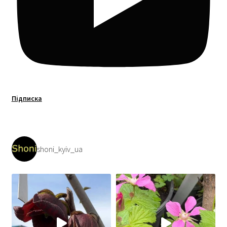
Підписка
shoni_kyiv_ua