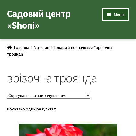
Садовий центр
Перейти
Перейти
Меню
до
до
«Shoni»
навігації
вмісту
Каталог товарів
Головна
Магазин
Товари з позначками “зрізочна
Розгор
троянда”
Популярні рослини
вкладе
меню
Розгор
Допоміжні товари
зрізочна троянда
вкладе
меню
Контакти
Розгор
Корисна інформація
вкладе
Показано один результат
меню
Розгор
Про нас
вкладе
меню