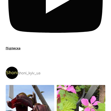
Підписка
shoni_kyiv_ua