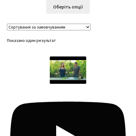
Цей
Оберіть опції
товар
має
кілька
варіантів.
Показано один результат
Параметри
можна
вибрати
на
сторінці
товару