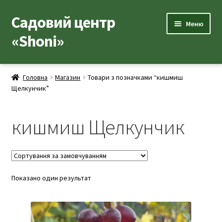
Садовий центр
Перейти
Перейти
Меню
до
до
«Shoni»
навігації
вмісту
Каталог товарів
Головна
Магазин
Товари з позначками “кишмиш
Розгор
Щелкунчик”
Популярні рослини
вкладе
меню
Розгор
Допоміжні товари
кишмиш Щелкунчик
вкладе
меню
Контакти
Розгор
Корисна інформація
вкладе
Показано один результат
меню
Розгор
Про нас
вкладе
меню