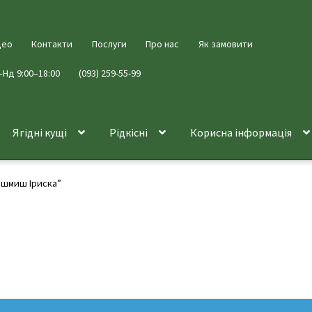
део
Контакти
Послуги
Про нас
Як замовити
–Нд 9:00–18:00
(093) 259-55-99
Ягідні кущі
Рідкісні
Корисна інформація
ишмиш Іриска”