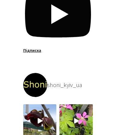
Підписка
shoni_kyiv_ua