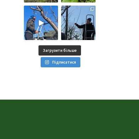
Загрузити більше
Підписатися