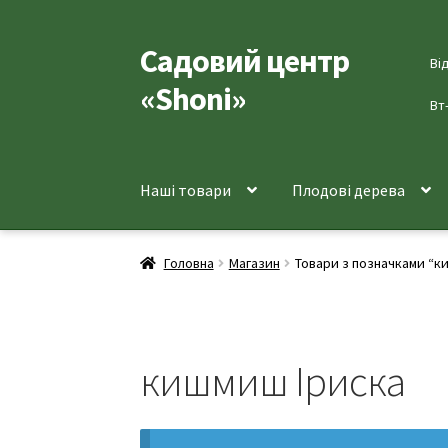
Садовий центр
Перейти
Перейти
Ві
до
до
«Shoni»
навігації
вмісту
Вт
Наші товари
Плодові дерева
Головна
Магазин
Товари з позначками “к
кишмиш Іриска