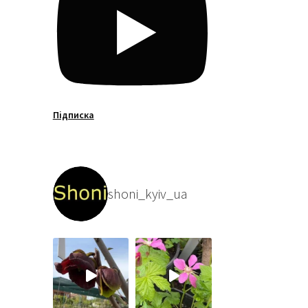
Підписка
shoni_kyiv_ua