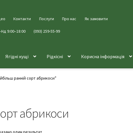
део
Контакти
Послуги
Про нас
Як замовити
–Нд 9:00–18:00
(093) 259-55-99
Ягідні кущі
Рідкісні
Корисна інформація
айбільш ранній сорт абрикоси”
сорт абрикоси
казано один результат