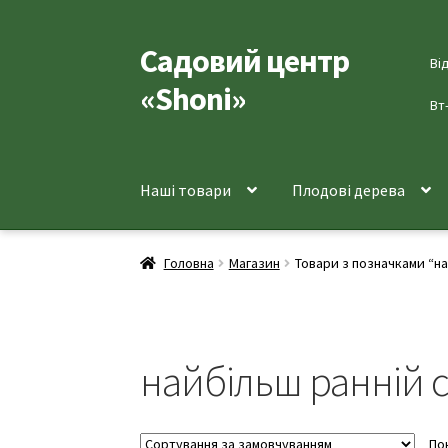
Садовий центр
Перейти
Перейти
Ві
до
до
«Shoni»
навігації
вмісту
Вт
Наші товари
Плодові дерева
Головна
Магазин
Товари з позначками “н
найбільш ранній 
По