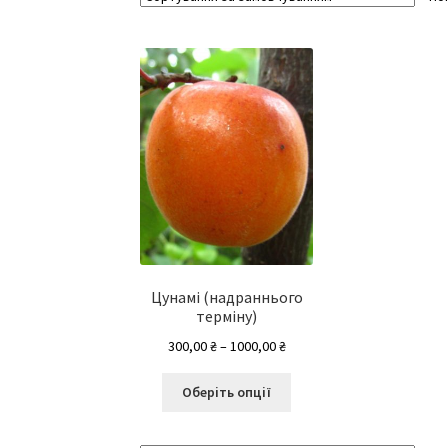
Цунамі (надраннього
терміну)
Діапазон
300,00
₴
–
1000,00
₴
цін:
Цей
від
Оберіть опції
товар
300,00 ₴
має
до