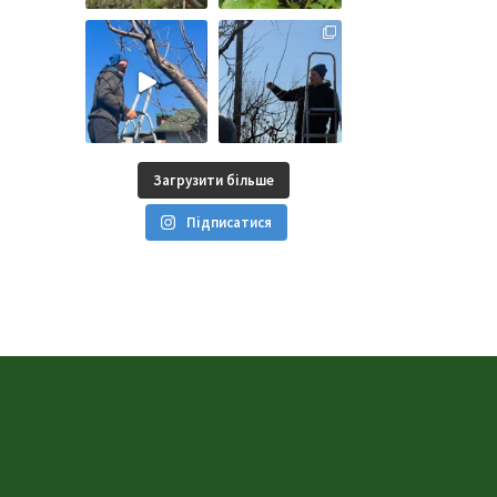
Загрузити більше
Підписатися