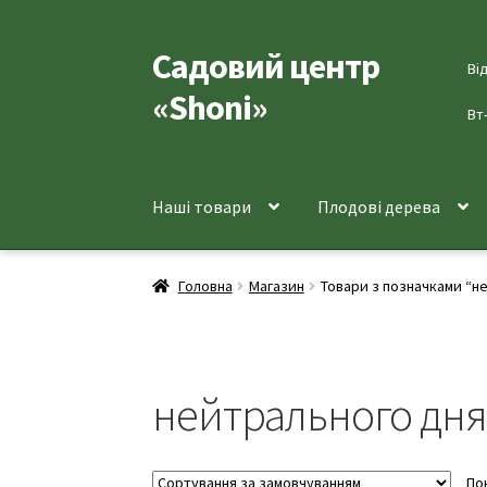
Садовий центр
Перейти
Перейти
Ві
до
до
«Shoni»
навігації
вмісту
Вт
Наші товари
Плодові дерева
Головна
Магазин
Товари з позначками “н
нейтрального дн
По