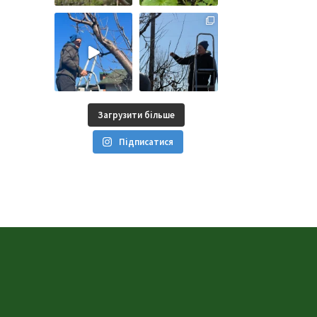
Загрузити більше
Підписатися