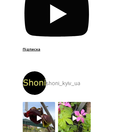
Підписка
shoni_kyiv_ua