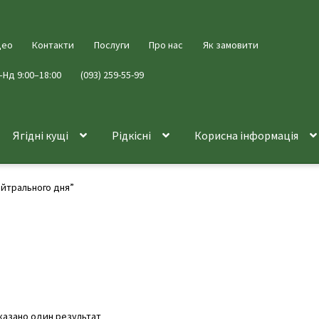
део
Контакти
Послуги
Про нас
Як замовити
–Нд 9:00–18:00
(093) 259-55-99
Ягідні кущі
Рідкісні
Корисна інформація
ейтрального дня”
я
казано один результат