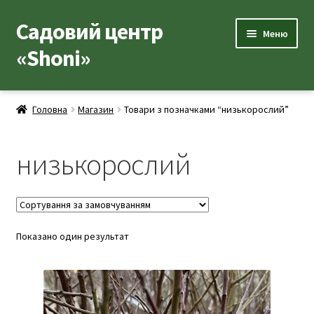
Садовий центр
Перейти
Перейти
Меню
до
до
«Shoni»
навігації
вмісту
Каталог товарів
Головна
Магазин
Товари з позначками “низькорослий”
Розгор
Популярні рослини
вкладе
низькорослий
меню
Розгор
Допоміжні товари
вкладе
меню
Контакти
Розгор
Показано один результат
Корисна інформація
вкладе
меню
Розгор
Про нас
вкладе
меню