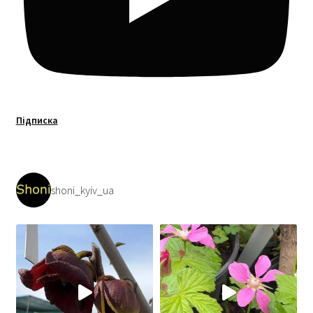
Підписка
shoni_kyiv_ua