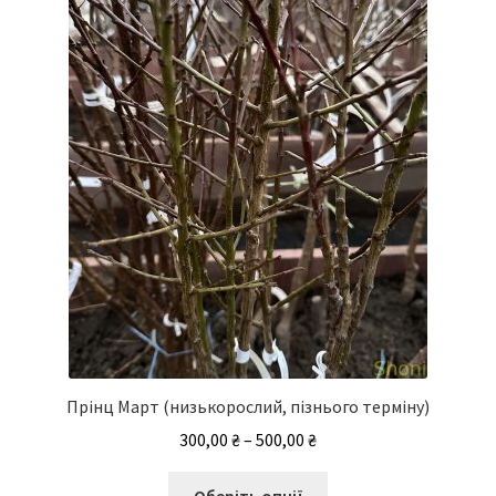
Прінц Март (низькорослий, пізнього терміну)
Діапазон
300,00
₴
–
500,00
₴
цін:
Цей
від