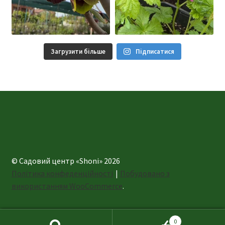
Загрузити більше
Підписатися
© Садовий центр «Shoni» 2026
Політика конфеденційності
Побудовано з
використанням WooCommerce
.
0