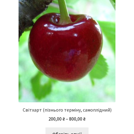
Світхарт (пізнього терміну, самоплідний)
Діапазон
200,00
₴
–
800,00
₴
цін:
Цей
від