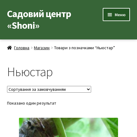
Садовий центр
Перейти
Перейти
Меню
до
до
«Shoni»
навігації
вмісту
Каталог товарів
Головна
Магазин
Товари з позначками “Ньюстар”
Розгор
Популярні рослини
вкладе
Ньюстар
меню
Розгор
Допоміжні товари
вкладе
меню
Контакти
Розгор
Показано один результат
Корисна інформація
вкладе
меню
Розгор
Про нас
вкладе
меню