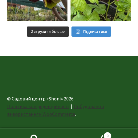
Загрузити більше
Підписатися
© Садовий центр «Shoni» 2026
Політика конфеденційності
Побудовано з
використанням WooCommerce
.
0