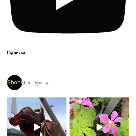
Підписка
shoni_kyiv_ua