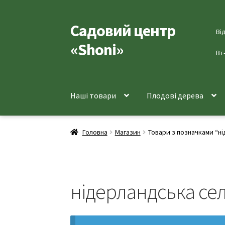
Садовий центр
Перейти
Перейти
Ві
до
до
«Shoni»
навігації
вмісту
Вт
Наші товари
Плодові дерева
Головна
Магазин
Товари з позначками “н
нідерландська се