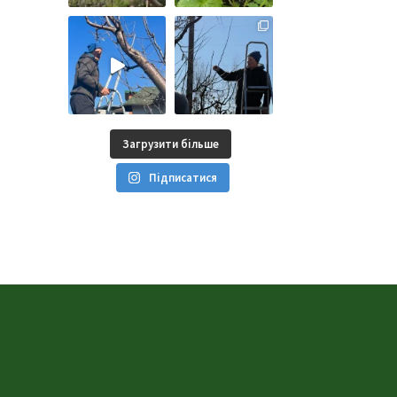
Загрузити більше
Підписатися