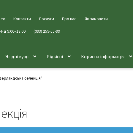
део
Контакти
Послуги
Про нас
Як замовити
–Нд 9:00–18:00
(093) 259-55-99
Ягідні кущі
Рідкісні
Корисна інформація
ідерландська селекція”
лекція