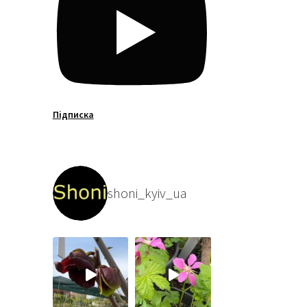
Підписка
shoni_kyiv_ua