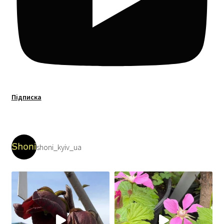
Підписка
shoni_kyiv_ua