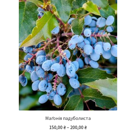
Маґонія падуболиста
Діапазон
150,00
₴
–
200,00
₴
цін: