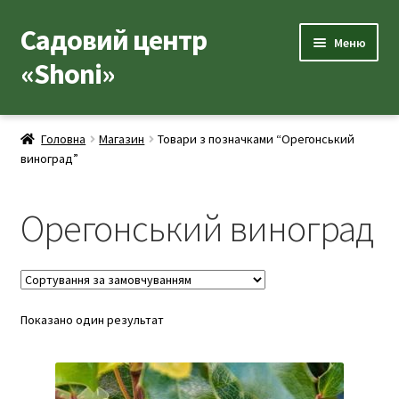
Садовий центр
Перейти
Перейти
Меню
до
до
«Shoni»
навігації
вмісту
Каталог товарів
Головна
Магазин
Товари з позначками “Орегонський
Розгор
виноград”
Популярні рослини
вкладе
меню
Розгор
Допоміжні товари
Орегонський виноград
вкладе
меню
Контакти
Розгор
Корисна інформація
вкладе
Показано один результат
меню
Розгор
Про нас
вкладе
меню