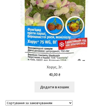
сторінці
товару
Хорус, 3г.
40,00
₴
Додати в кошик