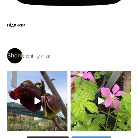
Підписка
shoni_kyiv_ua