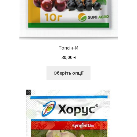
Топсін-М
30,00
₴
Цей
Оберіть опції
товар
має
кілька
варіантів.
Параметри
можна
вибрати
на