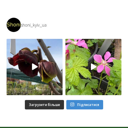
shoni_kyiv_ua
Загрузити більше
Підписатися