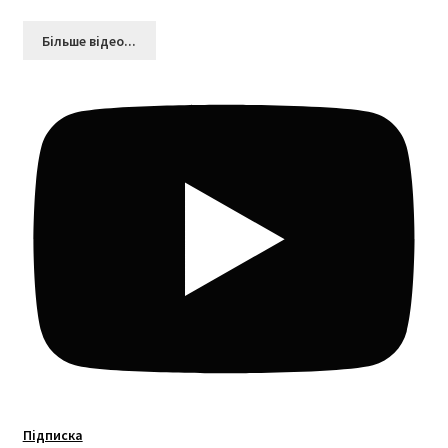
Більшe відео...
Підписка