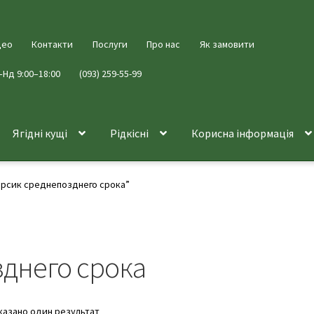
део
Контакти
Послуги
Про нас
Як замовити
–Нд 9:00–18:00
(093) 259-55-99
Ягідні кущі
Рідкісні
Корисна інформація
ерсик среднепозднего срока”
днего срока
казано один результат