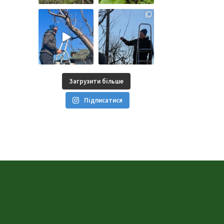
Загрузити більше
Підписатися