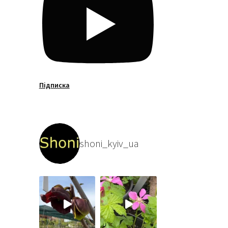
Підписка
shoni_kyiv_ua