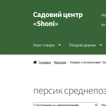
Садовий центр
Перейти
Перейти
Ві
до
до
«Shoni»
навігації
вмісту
Вт
Наші товари
Плодові дерева
Головна
Магазин
Товари з позначками “п
персик среднепоз
По