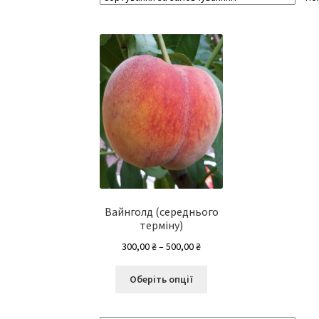
Вайнголд (середнього
терміну)
Діапазон
300,00
₴
–
500,00
₴
цін:
Цей
від
Оберіть опції
товар
300,00 ₴
має
до