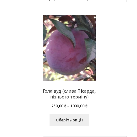
Голлівуд (слива Пісарда,
пізнього терміну)
Діапазон
250,00
₴
–
1000,00
₴
цін:
Цей
від
Оберіть опції
товар
250,00 ₴
має
до