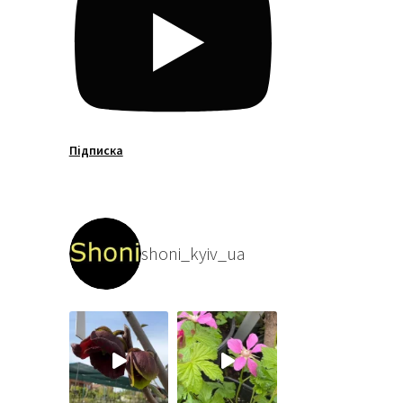
Підписка
shoni_kyiv_ua