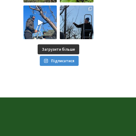
Загрузити більше
Підписатися