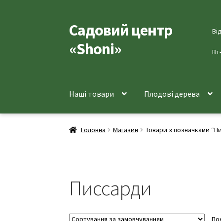
Садовий центр
Перейти
Перейти
Ві
до
до
«Shoni»
навігації
вмісту
Вт
Наші товари
Плодові дерева
Головна
Магазин
Товари з позначками “П
Писсарди
По