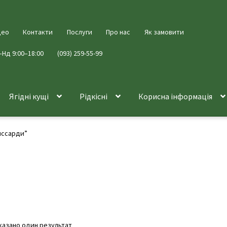
део
Контакти
Послуги
Про нас
Як замовити
–Нд 9:00–18:00
(093) 259-55-99
Ягідні кущі
Рідкісні
Корисна інформація
иссарди”
казано один результат