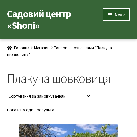
Садовий центр
Перейти
Перейти
Меню
до
до
«Shoni»
навігації
вмісту
Каталог товарів
Головна
Магазин
Товари з позначками “Плакуча
Розгор
шовковиця”
Популярні рослини
вкладе
меню
Розгор
Допоміжні товари
Плакуча шовковиця
вкладе
меню
Контакти
Розгор
Корисна інформація
вкладе
Показано один результат
меню
Розгор
Про нас
вкладе
меню