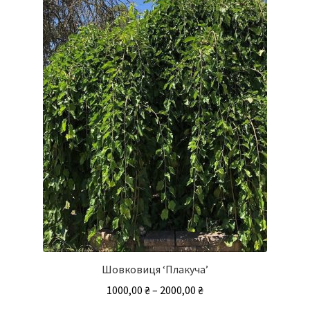
Шовковиця ‘Плакуча’
Діапазон
1000,00
₴
–
2000,00
₴
цін: