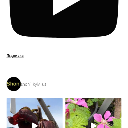
Підписка
shoni_kyiv_ua