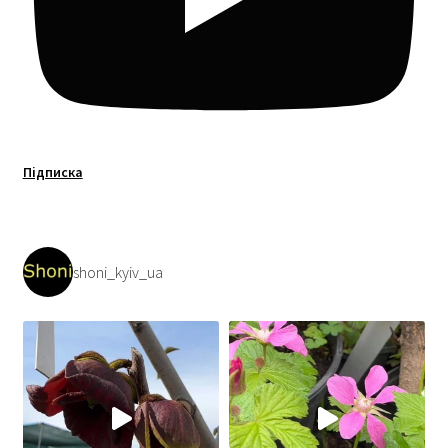
Підписка
shoni_kyiv_ua