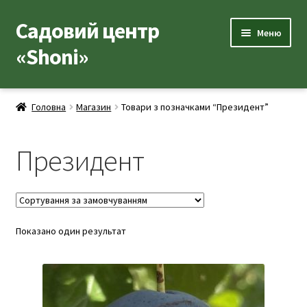
Садовий центр
Перейти
Перейти
Меню
до
до
«Shoni»
навігації
вмісту
Каталог товарів
Головна
Магазин
Товари з позначками “Президент”
Розгор
Популярні рослини
вкладе
Президент
меню
Розгор
Допоміжні товари
вкладе
меню
Контакти
Розгор
Показано один результат
Корисна інформація
вкладе
меню
Розгор
Про нас
вкладе
меню