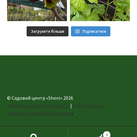
Загрузити більше
Підписатися
© Садовий центр «Shoni» 2026
Політика конфеденційності
Побудовано з
використанням WooCommerce
.
0