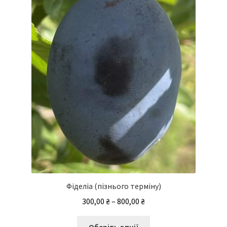
Фіделіа (пізнього терміну)
Діапазон
300,00
₴
–
800,00
₴
цін:
Цей
від