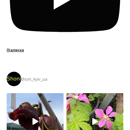
Підписка
shoni_kyiv_ua