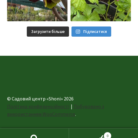
Загрузити більше
Підписатися
© Садовий центр «Shoni» 2026
Політика конфеденційності
Побудовано з
використанням WooCommerce
.
0