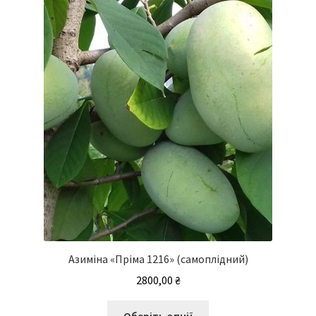
Азиміна «Пріма 1216» (самоплідний)
2800,00
₴
Цей