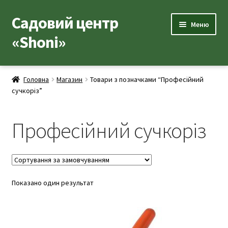
Садовий центр
Перейти
Перейти
Меню
до
до
«Shoni»
навігації
вмісту
Каталог товарів
Головна
Магазин
Товари з позначками “Професійний
Розгор
сучкоріз”
Популярні рослини
вкладе
меню
Розгор
Допоміжні товари
Професійний сучкоріз
вкладе
меню
Контакти
Розгор
Корисна інформація
вкладе
Показано один результат
меню
Розгор
Про нас
вкладе
меню