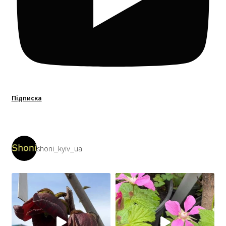
Підписка
shoni_kyiv_ua