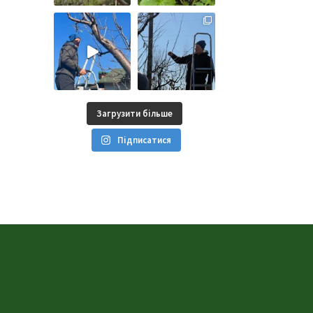
Загрузити більше
Підписатися