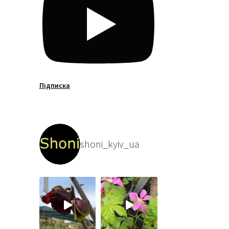
Підписка
shoni_kyiv_ua