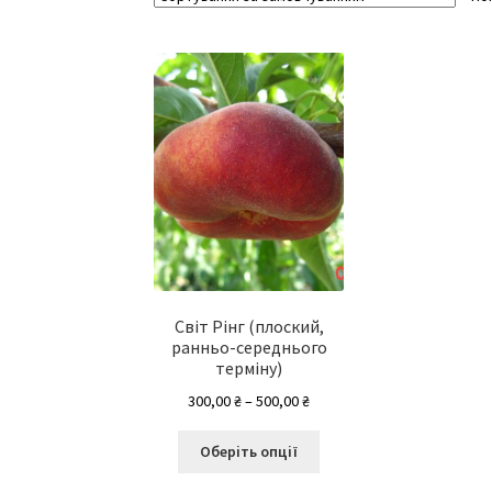
Світ Рінг (плоский,
ранньо-середнього
терміну)
Діапазон
300,00
₴
–
500,00
₴
цін:
Цей
від
Оберіть опції
товар
300,00 ₴
має