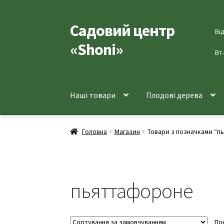
Садовий центр
Перейти
Перейти
Ві
до
до
«Shoni»
навігації
вмісту
Вт
Наші товари
Плодові дерева
Головна
Магазин
Товари з позначками “
пьяттафороне
По