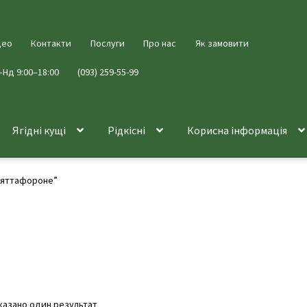
део
Контакти
Послуги
Про нас
Як замовити
–Нд 9:00–18:00
(093) 259-55-99
Ягідні кущі
Рідкісні
Корисна інформація
пьяттафороне”
казано один результат