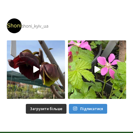
shoni_kyiv_ua
Загрузити більше
Підписатися