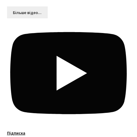
Більшe відео...
Підписка