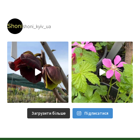
shoni_kyiv_ua
Загрузити більше
Підписатися