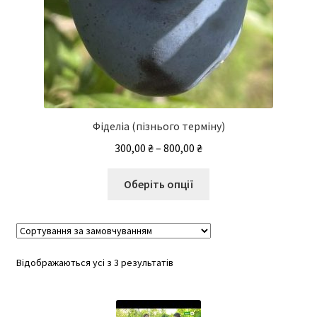
Фіделіа (пізнього терміну)
Діапазон
300,00
₴
–
800,00
₴
цін:
Цей
від
Оберіть опції
товар
300,00 ₴
має
до
кілька
800,00 ₴
варіантів.
Відображаються усі з 3 результатів
Параметри
можна
вибрати