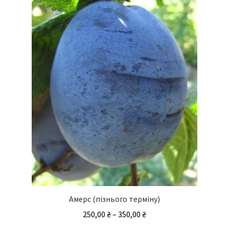
Амерс (пізнього терміну)
Діапазон
250,00
₴
–
350,00
₴
цін: