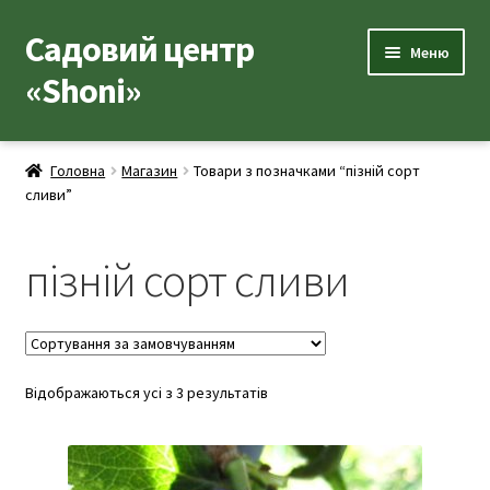
Садовий центр
Перейти
Перейти
Меню
до
до
«Shoni»
навігації
вмісту
Каталог товарів
Головна
Магазин
Товари з позначками “пізній сорт
Розгор
сливи”
Популярні рослини
вкладе
меню
Розгор
Допоміжні товари
пізній сорт сливи
вкладе
меню
Контакти
Розгор
Корисна інформація
вкладе
Відображаються усі з 3 результатів
меню
Розгор
Про нас
вкладе
меню