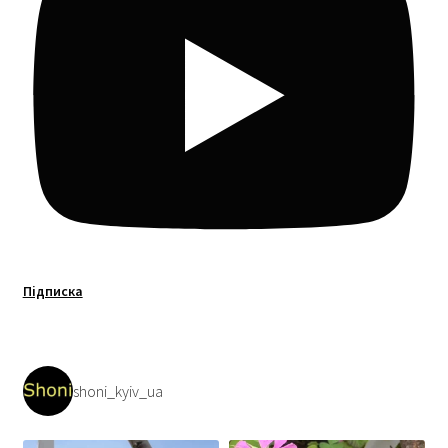
Підписка
shoni_kyiv_ua