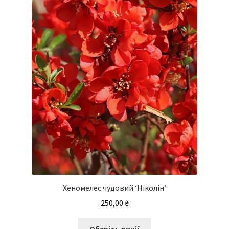
Хеномелес чудовий ‘Ніколін’
250,00
₴
Цей