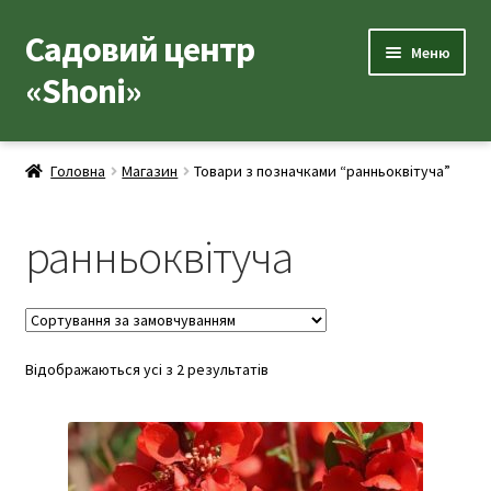
Садовий центр
Перейти
Перейти
Меню
до
до
«Shoni»
навігації
вмісту
Каталог товарів
Головна
Магазин
Товари з позначками “ранньоквітуча”
Розгор
Популярні рослини
вкладе
ранньоквітуча
меню
Розгор
Допоміжні товари
вкладе
меню
Контакти
Розгор
Відображаються усі з 2 результатів
Корисна інформація
вкладе
меню
Розгор
Про нас
вкладе
меню