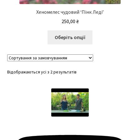
Хеномелес чудовий ‘Пінк Леді’
250,00
₴
Цей
Оберіть опції
товар
має
кілька
варіантів.
Відображаються усі з 2 результатів
Параметри
можна
вибрати
на
сторінці
товару