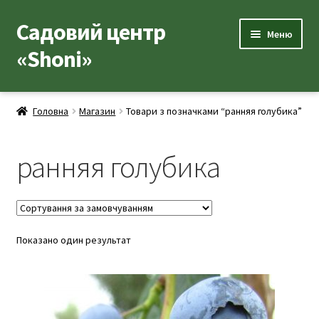
Садовий центр
Перейти
Перейти
Меню
до
до
«Shoni»
навігації
вмісту
Каталог товарів
Головна
Магазин
Товари з позначками “ранняя голубика”
Розгор
Популярні рослини
вкладе
ранняя голубика
меню
Розгор
Допоміжні товари
вкладе
меню
Контакти
Розгор
Показано один результат
Корисна інформація
вкладе
меню
Розгор
Про нас
вкладе
меню