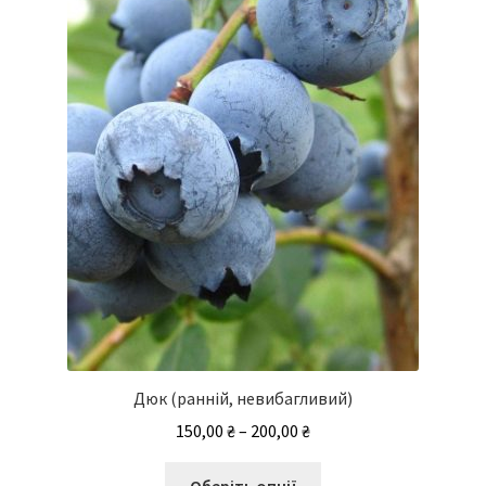
Дюк (ранній, невибагливий)
Діапазон
150,00
₴
–
200,00
₴
цін:
Цей
від