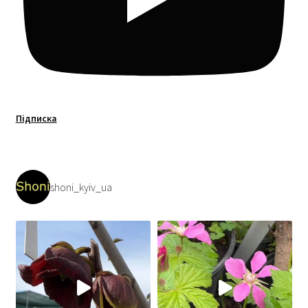
Підписка
shoni_kyiv_ua