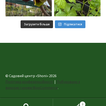
Загрузити більше
Підписатися
© Садовий центр «Shoni» 2026
Політика конфеденційності
Побудовано з
використанням WooCommerce
.
0