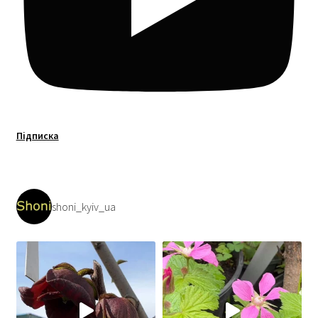
Підписка
shoni_kyiv_ua