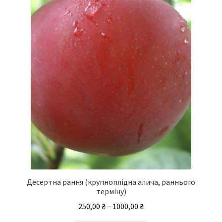
Десертна рання (крупноплідна алича, раннього
терміну)
Діапазон
250,00
₴
–
1000,00
₴
цін: