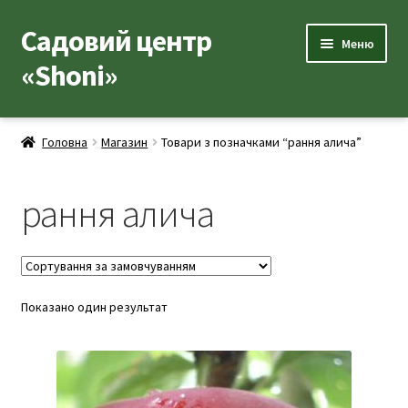
Садовий центр
Перейти
Перейти
Меню
до
до
«Shoni»
навігації
вмісту
Каталог товарів
Головна
Магазин
Товари з позначками “рання алича”
Розгор
Популярні рослини
вкладе
рання алича
меню
Розгор
Допоміжні товари
вкладе
меню
Контакти
Розгор
Показано один результат
Корисна інформація
вкладе
меню
Розгор
Про нас
вкладе
меню