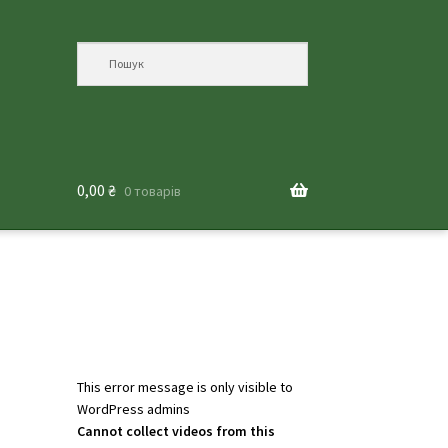
0,00
₴
0 товарів
This error message is only visible to
WordPress admins
Cannot collect videos from this