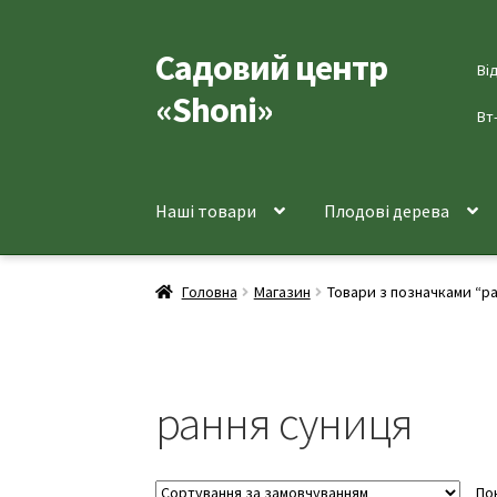
Садовий центр
Перейти
Перейти
Ві
до
до
«Shoni»
навігації
вмісту
Вт
Наші товари
Плодові дерева
Головна
Магазин
Товари з позначками “р
рання суниця
По