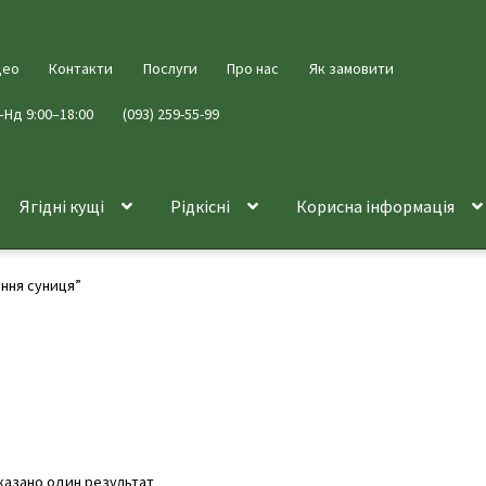
део
Контакти
Послуги
Про нас
Як замовити
–Нд 9:00–18:00
(093) 259-55-99
Ягідні кущі
Рідкісні
Корисна інформація
ання суниця”
казано один результат