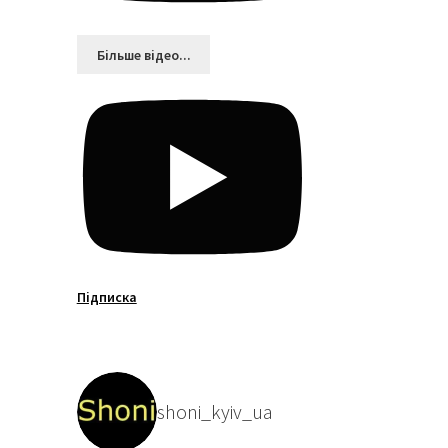
Більшe відео...
Підписка
shoni_kyiv_ua