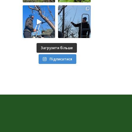
Загрузити більше
Підписатися