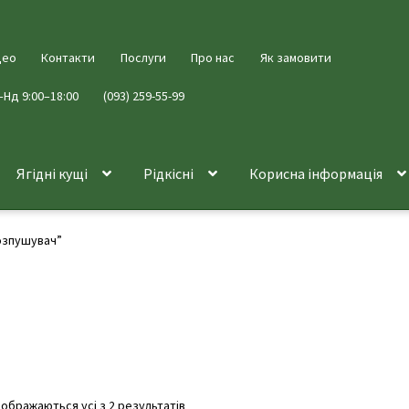
део
Контакти
Послуги
Про нас
Як замовити
–Нд 9:00–18:00
(093) 259-55-99
Ягідні кущі
Рідкісні
Корисна інформація
озпушувач”
дображаються усі з 2 результатів