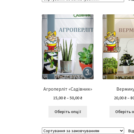
Агроперліт «Садівник»
Вермику
Діапазон
15,00
₴
–
50,00
₴
20,00
₴
–
8
цін:
Цей
від
Оберіть опції
Оберіть о
товар
15,00 ₴
має
до
кілька
50,00 ₴
Ві