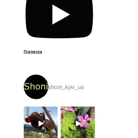
Підписка
shoni_kyiv_ua