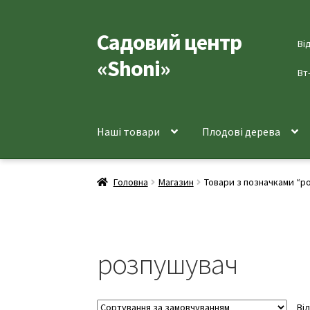
Садовий центр
Перейти
Перейти
Ві
до
до
«Shoni»
навігації
вмісту
Вт
Наші товари
Плодові дерева
Головна
Магазин
Товари з позначками “р
розпушувач
Ві