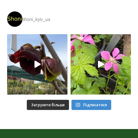
shoni_kyiv_ua
Загрузити більше
Підписатися