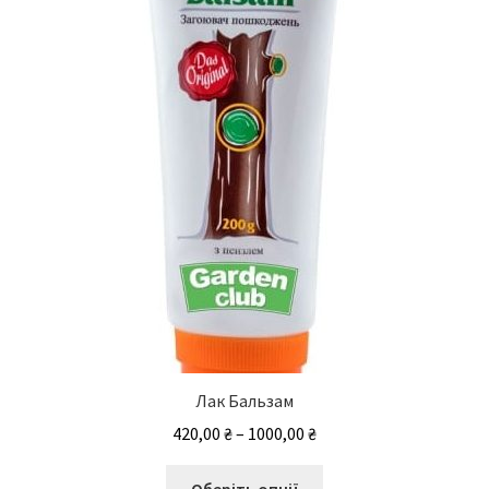
Лак Бальзам
Діапазон
420,00
₴
–
1000,00
₴
цін:
Цей
від