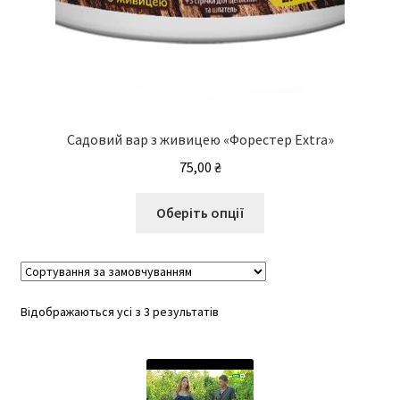
Садовий вар з живицею «Форестер Extra»
75,00
₴
Цей
Оберіть опції
товар
має
кілька
варіантів.
Відображаються усі з 3 результатів
Параметри
можна
вибрати
на