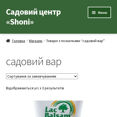
Садовий центр
Перейти
Перейти
Меню
до
до
«Shoni»
навігації
вмісту
Каталог товарів
Головна
Магазин
Товари з позначками “садовий вар”
Розгор
Популярні рослини
вкладе
садовий вар
меню
Розгор
Допоміжні товари
вкладе
меню
Контакти
Розгор
Відображаються усі з 3 результатів
Корисна інформація
вкладе
меню
Розгор
Про нас
вкладе
меню