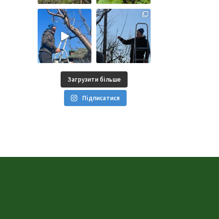
Загрузити більше
Підписатися