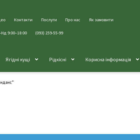
део
Контакти
Послуги
Про нас
Як замовити
–Нд 9:00–18:00
(093) 259-55-99
Ягідні кущі
Рідкісні
Корисна інформація
анданс”