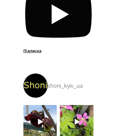
Підписка
shoni_kyiv_ua