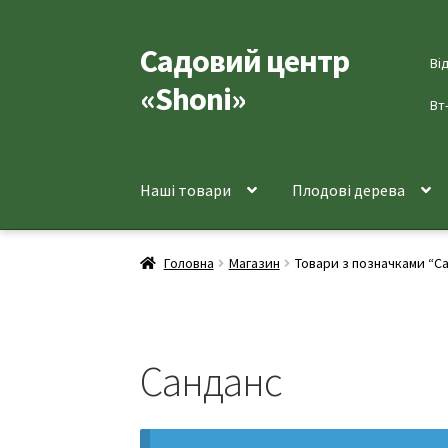
Садовий центр
Перейти
Перейти
Ві
до
до
«Shoni»
навігації
вмісту
Вт
Наші товари
Плодові дерева
Головна
Магазин
Товари з позначками “С
Санданс