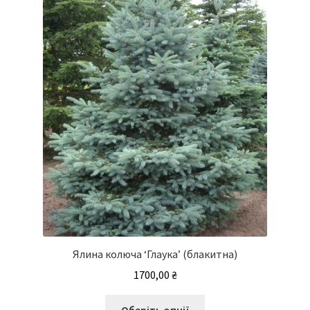
Ялина колюча ‘Глаука’ (блакитна)
1700,00
₴
Цей