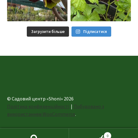
Загрузити більше
Підписатися
© Садовий центр «Shoni» 2026
Політика конфеденційності
Побудовано з
використанням WooCommerce
.
0