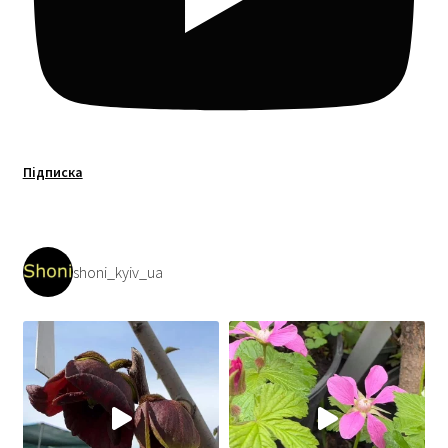
Підписка
shoni_kyiv_ua