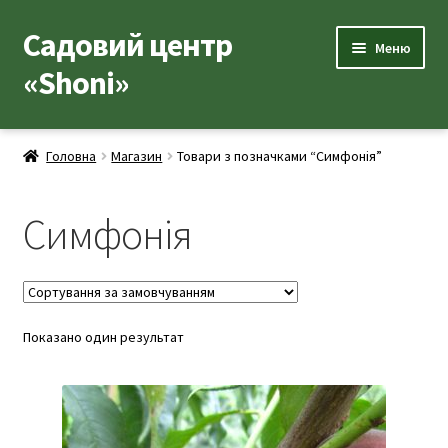
Садовий центр
Перейти
Перейти
Меню
до
до
«Shoni»
навігації
вмісту
Каталог товарів
Головна
Магазин
Товари з позначками “Симфонія”
Розгор
Популярні рослини
вкладе
Симфонія
меню
Розгор
Допоміжні товари
вкладе
меню
Контакти
Розгор
Показано один результат
Корисна інформація
вкладе
меню
Розгор
Про нас
вкладе
меню