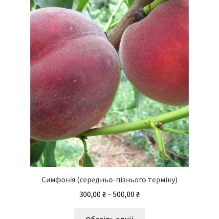
Симфонія (середньо-пізнього терміну)
Діапазон
300,00
₴
–
500,00
₴
цін:
Цей
від