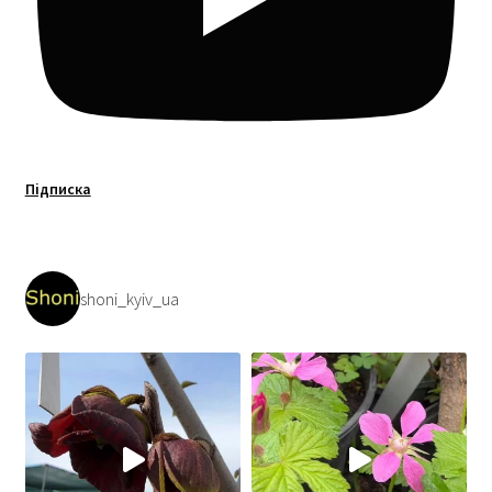
Підписка
shoni_kyiv_ua