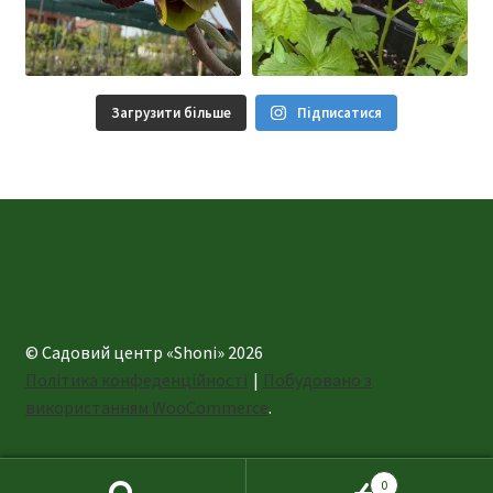
Загрузити більше
Підписатися
© Садовий центр «Shoni» 2026
Політика конфеденційності
Побудовано з
використанням WooCommerce
.
0