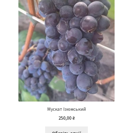
Мускат Ізюмський
250,00
₴
Цей