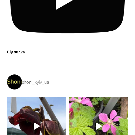
Підписка
shoni_kyiv_ua