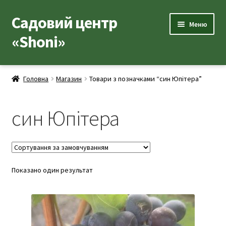
Садовий центр
Перейти
Перейти
Меню
до
до
«Shoni»
навігації
вмісту
Каталог товарів
Головна
Магазин
Товари з позначками “син Юпітера”
Розгор
Популярні рослини
вкладе
син Юпітера
меню
Розгор
Допоміжні товари
вкладе
меню
Контакти
Розгор
Показано один результат
Корисна інформація
вкладе
меню
Розгор
Про нас
вкладе
меню